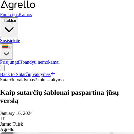
Funkcijos
Kainos
Ištekliai
Susisiekite
lt
Prisijungti
Išbandyti nemokamai
Back to Sutarčių valdymas
Sutarčių valdymas
7 min skaitymo
Kaip sutarčių šablonai paspartina jūsų
verslą
January 16, 2024
JT
Jarmo Tuisk
Agrello