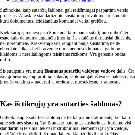
Sužinokite, kaip sutarčių šablonai gali reikšmingai paspartinti verslo
procesus. Atraskite standartizuotų susitarimų privalumus ir išmokite
kurti dokumentus, leidžiančius komandai veikti greičiau.
Kiek kartų šį mėnesį jūsų komanda kūrė naują sutartį nuo nulio? Jei
esate kaip dauguma augančių įmonių, šis skaičius tikriausiai didesnis,
nei norėtumėte. Kiekvieną kartą rengiant naują susitarimą ne tik
eikvojate laiką – bet ir atverate duris nenuoseklumams, galimoms
klaidoms ir nereikalingoms teisinėms rizikoms. Yra geresnis būdas
dirbti.
Šis straipsnis yra mūsų
Išsamaus sutarčių valdymo vadovo
dalis. Čia
išnagrinėsime, kaip protingi sutarčių šablonai gali iš esmės pakeisti jūsų
įmonės veikimą – padaryti ją greitesnę, nuoseklesnę ir saugesnę.
Kas iš tikrųjų yra sutarties šablonas?
Galvokite apie sutarties šabloną ne tik kaip apie dokumentą, bet kaip
apie sėkmės sistemą. Tai iš anksto parengtas susitarimas, kuriame visi
standartiniai teisiniai tekstai ir struktūriniai elementai jau yra vietoje,
peržiūrėti ir patvirtinti. Komandai tereikia užpildyti konkrečias