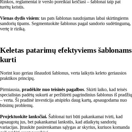
Rinkos, reglamentai ir verslo poreikiai keičiasi – šablonai taip pat
turėtų keistis.
Vienas dydis visiem
: tas pats šablonas naudojamas labai skirtingiems
sandorių tipams. Segmentuokite šablonus pagal sandorio sudėtingumą,
vertę ir riziką.
Keletas patarimų efektyviems šablonams
kurti
Norint kuo geriau išnaudoti šablonus, verta laikytis keleto geriausios
praktikos principų.
Pirmiausia,
pradėkite nuo teisinės pagalbos
. Skirti laiko, kad teisės
specialistas padėtų sukurti ar peržiūrėti pagrindinius šablonus iš pradžių
– verta. Ši pradinė investicija atsipirks daug kartų, apsaugodama nuo
būsimų problemų.
Projektuokite lanksčiai.
Šablonai turi būti pakankamai tvirti, kad
apsaugotų jus, bet pakankamai lankstūs, kad atlaikytų sandorių
variacijas. Įtraukite pasirenkamas sąlygas ar skyrius, kuriuos komanda