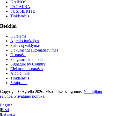
KAINOS
PAGALBA
SUSISIEKITE
Tinklaraštis
Ištekliai
Kūrėjams
Agrello funkcijos
Sutarčių valdymas
Dokumentų automatizavimas
E. parašai
Saugumas ir atitiktis
Signature by Country
Elektroninis parašas
ADOC failai
Tinklaraštis
Straipsniai
Copyright © Agrello
2026
.
Visos teisės saugomos.
Naudojimo
sąlygos
.
Privatumo politika
.
English
|
Eesti
|
Latviešu