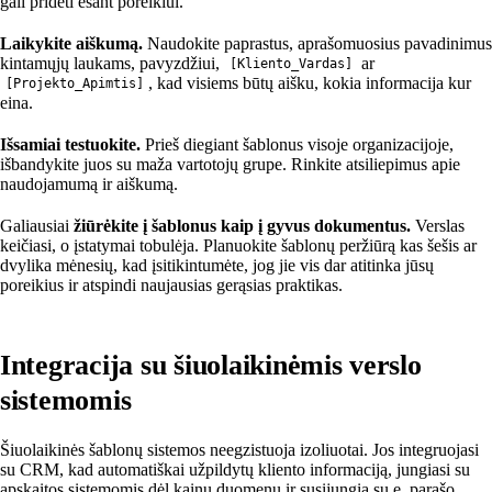
gali pridėti esant poreikiui.
Laikykite aiškumą.
Naudokite paprastus, aprašomuosius pavadinimus
kintamųjų laukams, pavyzdžiui,
ar
[Kliento_Vardas]
, kad visiems būtų aišku, kokia informacija kur
[Projekto_Apimtis]
eina.
Išsamiai testuokite.
Prieš diegiant šablonus visoje organizacijoje,
išbandykite juos su maža vartotojų grupe. Rinkite atsiliepimus apie
naudojamumą ir aiškumą.
Galiausiai
žiūrėkite į šablonus kaip į gyvus dokumentus.
Verslas
keičiasi, o įstatymai tobulėja. Planuokite šablonų peržiūrą kas šešis ar
dvylika mėnesių, kad įsitikintumėte, jog jie vis dar atitinka jūsų
poreikius ir atspindi naujausias gerąsias praktikas.
Integracija su šiuolaikinėmis verslo
sistemomis
Šiuolaikinės šablonų sistemos neegzistuoja izoliuotai. Jos integruojasi
su CRM, kad automatiškai užpildytų kliento informaciją, jungiasi su
apskaitos sistemomis dėl kainų duomenų ir susijungia su e. parašo