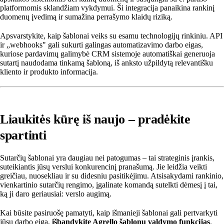
platformomis sklandžiam vykdymui. Ši integracija panaikina rankinį
duomenų įvedimą ir sumažina perrašymo klaidų riziką.
Apsvarstykite, kaip šablonai veiks su esamu technologijų rinkiniu. API
ir „webhooks" gali sukurti galingas automatizavimo darbo eigas,
kuriose pardavimų galimybė CRM sistemoje automatiškai generuoja
sutartį naudodama tinkamą šabloną, iš anksto užpildytą relevantišku
kliento ir produkto informacija.
Liaukitės kūrę iš naujo – pradėkite
spartinti
Sutarčių šablonai yra daugiau nei patogumas – tai strateginis įrankis,
suteikiantis jūsų verslui konkurencinį pranašumą. Jie leidžia veikti
greičiau, nuosekliau ir su didesniu pasitikėjimu. Atsisakydami rankinio,
vienkartinio sutarčių rengimo, įgalinate komandą sutelkti dėmesį į tai,
ką ji daro geriausiai: verslo augimą.
Kai būsite pasiruošę pamatyti, kaip išmanieji šablonai gali pertvarkyti
jūsų darbo eigą,
išbandykite Agrello šablonų valdymo funkcijas
.