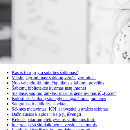
Kas iš tikrųjų yra sutarties šablonas?
Verslo pagrindimas: šablonų vertės įvertinimas
Nuo valandų iki minučių: tikrasis šablonų poveikis
Šablonų bibliotekos kūrimas jūsų įmonei
Slaptasis augimo ginklas: masinis generavimas iš „Excel"
Išplėstinės šablonų strategijos augančioms įmonėms
Saugumas ir atitikties aspektai
Sėkmės matavimas: KPI ir investicijų grąžos sekimas
Dažniausios klaidos ir kaip jų išvengti
Keletas patarimų efektyviems šablonams kurti
Integracija su šiuolaikinėmis verslo sistemomis
Liaukitės kūrę iš naujo – pradėkite spartinti