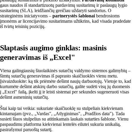
gaus naudos iš standartizuotų pardavimų susitarimų ir paslaugų lygio
susitarimų (SLA), leidžiančių greičiau uždaryti sandorius. O
strateginėms iniciatyvoms –
partnerystės šablonai
bendrosioms
įmonėms ar licencijavimo susitarimams užtikrins, kad visada pradedate
iš tvirtų teisinių pozicijų.
Slaptasis augimo ginklas: masinis
generavimas iš „Excel"
Viena galingiausių šiuolaikinės sutarčių valdymo sistemos galimybių –
šimtų sutarčių generavimas iš paprasto skaičiuoklės vienu metu.
Įsivaizduokite: ką tik priėmėte dešimt naujų darbuotojų. Vietoje to, kad
kurtumėte dešimt atskirų darbo sutarčių, galite sudėti visų jų duomenis
į „Excel" failą, įkelti jį ir leisti sistemai per sekundes sugeneruoti visas
dešimt asmeninių sutarčių.
Štai kaip tai veikia: sukuriate skaičiuoklę su stulpeliais kiekvienam
kintamajam (pvz., „Vardas", „Atlyginimas", „Pradžios data"). Tada
susieti šiuos stulpelius su atitinkamais laukais sutarties šablone. Vienu
paspaudimu platforma kiekvienai lentelės eilutei sukuria unikalią,
pasirašymui paruoštą sutartį.