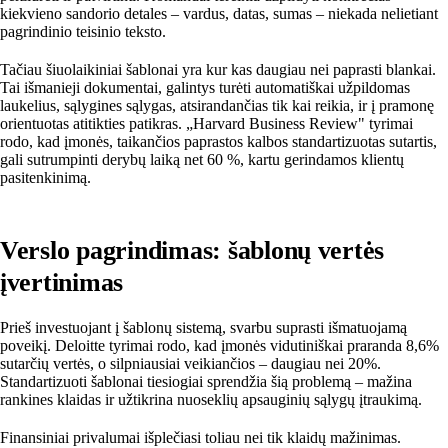
kiekvieno sandorio detales – vardus, datas, sumas – niekada nelietiant
pagrindinio teisinio teksto.
Tačiau šiuolaikiniai šablonai yra kur kas daugiau nei paprasti blankai.
Tai išmanieji dokumentai, galintys turėti automatiškai užpildomas
laukelius, sąlygines sąlygas, atsirandančias tik kai reikia, ir į pramonę
orientuotas atitikties patikras. „Harvard Business Review" tyrimai
rodo, kad įmonės, taikančios paprastos kalbos standartizuotas sutartis,
gali sutrumpinti derybų laiką net 60 %, kartu gerindamos klientų
pasitenkinimą.
Verslo pagrindimas: šablonų vertės
įvertinimas
Prieš investuojant į šablonų sistemą, svarbu suprasti išmatuojamą
poveikį. Deloitte tyrimai rodo, kad įmonės vidutiniškai praranda 8,6%
sutarčių vertės, o silpniausiai veikiančios – daugiau nei 20%.
Standartizuoti šablonai tiesiogiai sprendžia šią problemą – mažina
rankines klaidas ir užtikrina nuoseklių apsauginių sąlygų įtraukimą.
Finansiniai privalumai išplečiasi toliau nei tik klaidų mažinimas.