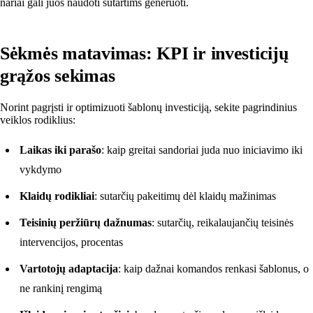
nariai gali juos naudoti sutartims generuoti.
Sėkmės matavimas: KPI ir investicijų
grąžos sekimas
Norint pagrįsti ir optimizuoti šablonų investiciją, sekite pagrindinius
veiklos rodiklius:
Laikas iki parašo
: kaip greitai sandoriai juda nuo iniciavimo iki
vykdymo
Klaidų rodikliai
: sutarčių pakeitimų dėl klaidų mažinimas
Teisinių peržiūrų dažnumas
: sutarčių, reikalaujančių teisinės
intervencijos, procentas
Vartotojų adaptacija
: kaip dažnai komandos renkasi šablonus, o
ne rankinį rengimą