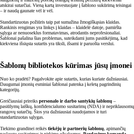
atskirai sutarčiai. Vieną kartą investuojate į šablono sukūrimą teisingai
– ir naudą gaunate vėl ir vėl.
Standartizuotas požiūris taip pat sumažina žmogiškąsias klaidas.
Rankinis rengimas yra linkęs į klaidas – klaidelė datoje, pamiršta
sąlyga ar nenuoseklus formatavimas, atrodantis neprofesionaliai.
Šablonai pašalina šias problemas, suteikdami jums pasitikėjimą, kad
kiekviena išsiųsta sutartis yra tiksli, išsami ir paruošta verslui.
Šablonų bibliotekos kūrimas jūsų įmonei
Nuo ko pradėti? Pagalvokite apie sutartis, kurias kuriate dažniausiai.
Daugumai įmonių esminiai šablonai patenka į keletą pagrindinių
kategorijų.
Greičiausiai prireiks
personalo ir darbo santykių šablonų
–
pasiūlymų laiškų, konfidencialumo susitarimų (NDA) ir nepriklausomų
rangovų sutarčių. Šios yra dažniausiai naudojamos ir turi
standartizuotas sąlygas.
Tiekimo grandinei reikės
tiekėjų ir partnerių šablonų
, apimančių
paslaugų susitarimus ir pirkimo užsakymus.
Pardavimų komanda