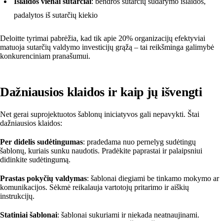
Išlaidos vienai sutarčiai
: bendros sutarčių sudarymo išlaidos,
padalytos iš sutarčių kiekio
Deloitte tyrimai pabrėžia, kad tik apie 20% organizacijų efektyviai
matuoja sutarčių valdymo investicijų grąžą – tai reikšminga galimybė
konkurenciniam pranašumui.
Dažniausios klaidos ir kaip jų išvengti
Net gerai suprojektuotos šablonų iniciatyvos gali nepavykti. Štai
dažniausios klaidos:
Per didelis sudėtingumas
: pradedama nuo pernelyg sudėtingų
šablonų, kuriais sunku naudotis. Pradėkite paprastai ir palaipsniui
didinkite sudėtingumą.
Prastas pokyčių valdymas
: šablonai diegiami be tinkamo mokymo ar
komunikacijos. Sėkmė reikalauja vartotojų pritarimo ir aiškių
instrukcijų.
Statiniai šablonai
: šablonai sukuriami ir niekada neatnaujinami.