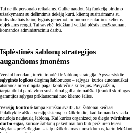
Tai ne tik personalo reikalams. Galite naudoti šią funkciją pirkimo
užsakymams su dešimtimis tiekėjų kurti, klientų susitarimams su
individualiais kainų lygiais generuoti ar nuomos sutartims keliems
objektams rengti. Tai savybė, leidžianti veiklai plėstis neužkraunant
komandos administraciniu darbu.
Išplėstinės šablonų strategijos
augančioms įmonėms
Verslui brendant, turėtų tobulėti ir šablonų strategija. Apsvarstykite
sąlyginės logikos
diegimą šablonuose – sąlygas, kurios automatiškai
atsiranda arba dingsta pagal konkrečius kriterijus. Pavyzdžiui,
tarptautiniai pardavimo susitarimai gali automatiškai įtraukti skirtingas
garantijos sąlygas priklausomai nuo kliento šalies.
Versijų kontrolė
tampa kritiškai svarbi, kai šablonai keičiasi.
Palaikykite aiškią versijų sistemą ir užtikrinkite, kad komanda visada
naudoja naujausią šabloną. Kai kurios organizacijos diegia
tvirtinimo
darbo eigas
, kuriose šablonų pakeitimai turi būti peržiūrėti teisės
skyriaus prieš diegiant – taip užtikrinamas nuoseklumas, kartu leidžiant