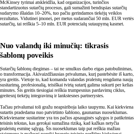
McKinsey tyrimai atskleidžia, kad organizacijos, turinčios
standartizuotus sutarčių procesus, gali sumažinti bendrąsias sutarčių
sudarymo išlaidas 10–20%, tuo pačiu gerindamos tiekėjų veiklos
rezultatus. Vidutinei įmonei, per metus sudarančiai 50 mln. EUR vertės
sutarčių, tai reiškia 5–10 mln. EUR potencialų sutaupymą kasmet.
Nuo valandų iki minučių: tikrasis
šablonų poveikis
Sutarčių šablonų diegimas – tai ne smulkus darbo eigas patobulinimas,
o transformacija. Akivaizdžiausias privalumas, kurį pastebėsite iš karto,
yra greitis. Vietoje to, kad komanda valandas praleistų rengdama naują
susitarimą, profesionalią, teisiškai tvirtą sutartį galima sukurti per kelias
minutes. Šis greitis tiesiogiai reiškia trumpesnius pardavimų ciklus,
greitesnį tiekėjų integravimą ir lankstesnes partnerystes.
Tačiau privalumai toli gražu neapsiriboja laiko taupymu. Kai kiekviena
sutartis pradedama nuo patvirtinto šablono, gaunamas nuoseklumas.
Kiekviename susitarime yra tos pačios apsauginės sąlygos ir patikrintas
teisinis tekstas, kas gerokai sumažina riziką, kad kažkas netyčia
praleistų esminę sąlygą. Šis nuoseklumas taip pat reiškia mažiau
staigmenų ir mažesnį poreikį brangių teisinių peržiūrų kiekvienai