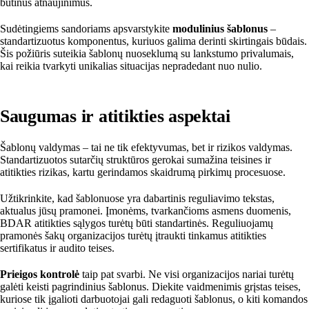
būtinus atnaujinimus.
Sudėtingiems sandoriams apsvarstykite
modulinius šablonus
–
standartizuotus komponentus, kuriuos galima derinti skirtingais būdais.
Šis požiūris suteikia šablonų nuoseklumą su lankstumo privalumais,
kai reikia tvarkyti unikalias situacijas nepradedant nuo nulio.
Saugumas ir atitikties aspektai
Šablonų valdymas – tai ne tik efektyvumas, bet ir rizikos valdymas.
Standartizuotos sutarčių struktūros gerokai sumažina teisines ir
atitikties rizikas, kartu gerindamos skaidrumą pirkimų procesuose.
Užtikrinkite, kad šablonuose yra dabartinis reguliavimo tekstas,
aktualus jūsų pramonei. Įmonėms, tvarkančioms asmens duomenis,
BDAR atitikties sąlygos turėtų būti standartinės. Reguliuojamų
pramonės šakų organizacijos turėtų įtraukti tinkamus atitikties
sertifikatus ir audito teises.
Prieigos kontrolė
taip pat svarbi. Ne visi organizacijos nariai turėtų
galėti keisti pagrindinius šablonus. Diekite vaidmenimis grįstas teises,
kuriose tik įgalioti darbuotojai gali redaguoti šablonus, o kiti komandos