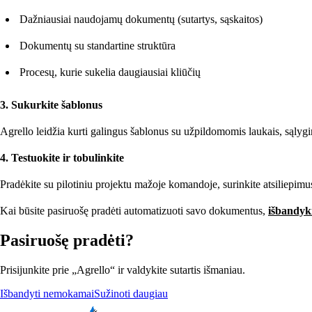
Dažniausiai naudojamų dokumentų (sutartys, sąskaitos)
Dokumentų su standartine struktūra
Procesų, kurie sukelia daugiausiai kliūčių
3. Sukurkite šablonus
Agrello leidžia kurti galingus šablonus su užpildomomis laukais, sąlyg
4. Testuokite ir tobulinkite
Pradėkite su pilotiniu projektu mažoje komandoje, surinkite atsiliepimus 
Kai būsite pasiruošę pradėti automatizuoti savo dokumentus,
išbandyk
Pasiruošę pradėti?
Prisijunkite prie „Agrello“ ir valdykite sutartis išmaniau.
Išbandyti nemokamai
Sužinoti daugiau