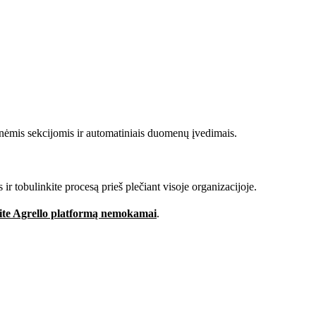
inėmis sekcijomis ir automatiniais duomenų įvedimais.
ir tobulinkite procesą prieš plečiant visoje organizacijoje.
ite Agrello platformą nemokamai
.