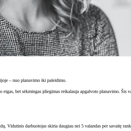
joje – nuo planavimo iki paleidimo.
 eigas, bet sėkmingas įdiegimas reikalauja apgalvoto planavimo. Šis v
idų. Vidutinis darbuotojas skiria daugiau nei 5 valandas per savaitę r