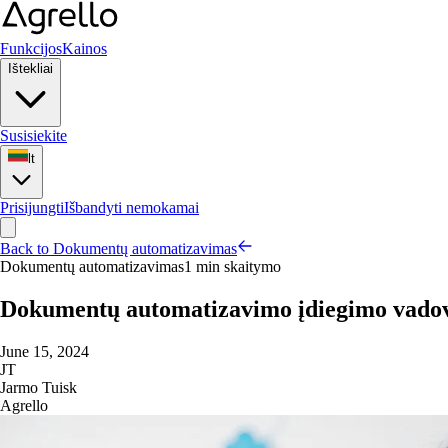
Funkcijos
Kainos
Ištekliai
Susisiekite
lt
Prisijungti
Išbandyti nemokamai
Back to Dokumentų automatizavimas
Dokumentų automatizavimas
1 min skaitymo
Dokumentų automatizavimo įdiegimo vado
June 15, 2024
JT
Jarmo Tuisk
Agrello