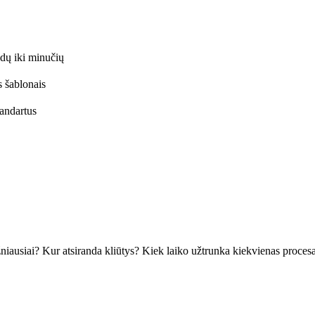
dų iki minučių
s šablonais
tandartus
iausiai? Kur atsiranda kliūtys? Kiek laiko užtrunka kiekvienas proces