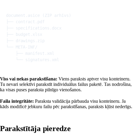
Copy
document.asice (ZIP arhīvs)

├── contract.pdf

├── specifications.docx

├── budget.xlsx

├── drawings.zip

└── META-INF/

    ├── manifest.xml

Viss vai nekas parakstīšana:
Viens paraksts aptver visu konteineru.
Tu nevari selektīvi parakstīt individuālus failus paketē. Tas nodrošina,
ka visas puses paraksta pilnīgo vienošanos.
Faila integritāte:
Paraksta validācija pārbauda visu konteineru. Ja
kāds modificē jebkuru failu pēc parakstīšanas, paraksts kļūst nederīgs.
Parakstītāja pieredze