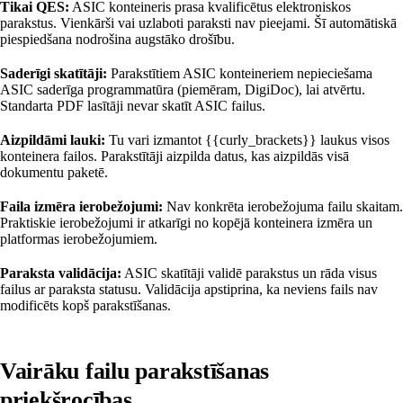
Tikai QES:
ASIC konteineris prasa kvalificētus elektroniskos
parakstus. Vienkārši vai uzlaboti paraksti nav pieejami. Šī automātiskā
piespiedšana nodrošina augstāko drošību.
Saderīgi skatītāji:
Parakstītiem ASIC konteineriem nepieciešama
ASIC saderīga programmatūra (piemēram, DigiDoc), lai atvērtu.
Standarta PDF lasītāji nevar skatīt ASIC failus.
Aizpildāmi lauki:
Tu vari izmantot {{curly_brackets}} laukus visos
konteinera failos. Parakstītāji aizpilda datus, kas aizpildās visā
dokumentu paketē.
Faila izmēra ierobežojumi:
Nav konkrēta ierobežojuma failu skaitam.
Praktiskie ierobežojumi ir atkarīgi no kopējā konteinera izmēra un
platformas ierobežojumiem.
Paraksta validācija:
ASIC skatītāji validē parakstus un rāda visus
failus ar paraksta statusu. Validācija apstiprina, ka neviens fails nav
modificēts kopš parakstīšanas.
Vairāku failu parakstīšanas
priekšrocības