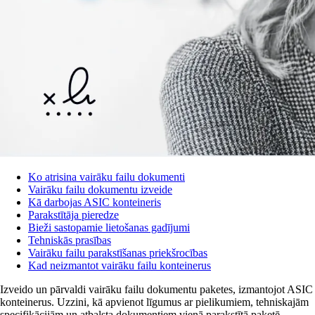
Ko atrisina vairāku failu dokumenti
Vairāku failu dokumentu izveide
Kā darbojas ASIC konteineris
Parakstītāja pieredze
Bieži sastopamie lietošanas gadījumi
Tehniskās prasības
Vairāku failu parakstīšanas priekšrocības
Kad neizmantot vairāku failu konteinerus
Izveido un pārvaldi vairāku failu dokumentu paketes, izmantojot ASIC
konteinerus. Uzzini, kā apvienot līgumus ar pielikumiem, tehniskajām
specifikācijām un atbalsta dokumentiem vienā parakstītā paketē.