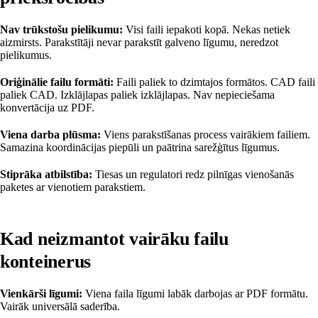
Nav trūkstošu pielikumu:
Visi faili iepakoti kopā. Nekas netiek
aizmirsts. Parakstītāji nevar parakstīt galveno līgumu, neredzot
pielikumus.
Oriģinālie failu formāti:
Faili paliek to dzimtajos formātos. CAD faili
paliek CAD. Izklājlapas paliek izklājlapas. Nav nepieciešama
konvertācija uz PDF.
Viena darba plūsma:
Viens parakstīšanas process vairākiem failiem.
Samazina koordinācijas piepūli un paātrina sarežģītus līgumus.
Stiprāka atbilstība:
Tiesas un regulatori redz pilnīgas vienošanās
paketes ar vienotiem parakstiem.
Kad neizmantot vairāku failu
konteinerus
Vienkārši līgumi:
Viena faila līgumi labāk darbojas ar PDF formātu.
Vairāk universālā saderība.