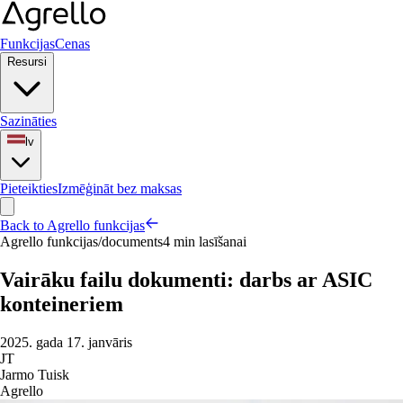
Funkcijas
Cenas
Resursi
Sazināties
lv
Pieteikties
Izmēģināt bez maksas
Back to Agrello funkcijas
Agrello funkcijas
/
documents
4 min lasīšanai
Vairāku failu dokumenti: darbs ar ASIC
konteineriem
2025. gada 17. janvāris
JT
Jarmo Tuisk
Agrello