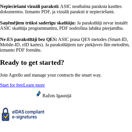
Nepieciešami vizuāli paraksti:
ASIC neatbalsta paraksta kastītes
dokumentos. Izmanto PDF, ja vizuāli paraksti ir nepieciešami.
Saņēmējiem trūkst saderīgu skatītāju:
Ja parakstītāji nevar instalēt
ASIC skatītāja programmatūru, PDF nodrošina labāku pieejamību.
Ne-ES parakstītāji bez QES:
ASIC prasa QES metodes (Smart-ID,
Mobile-ID, eID kartes). Ja parakstītājiem nav piekļuves šīm metodēm,
izmanto PDF formātu.
Ready to get started?
Join Agrello and manage your contracts the smart way.
Start for free
Learn more
Ražots Igaunijā