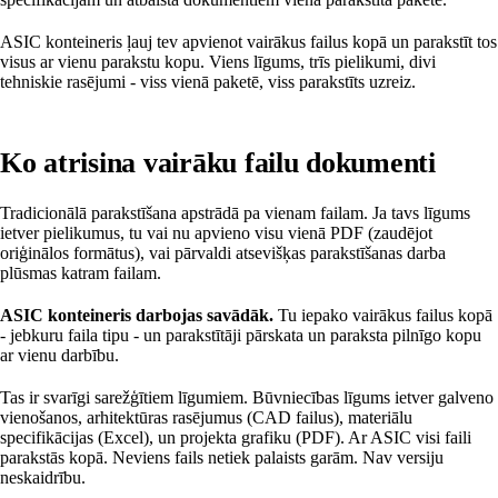
ASIC konteineris ļauj tev apvienot vairākus failus kopā un parakstīt tos
visus ar vienu parakstu kopu. Viens līgums, trīs pielikumi, divi
tehniskie rasējumi - viss vienā paketē, viss parakstīts uzreiz.
Ko atrisina vairāku failu dokumenti
Tradicionālā parakstīšana apstrādā pa vienam failam. Ja tavs līgums
ietver pielikumus, tu vai nu apvieno visu vienā PDF (zaudējot
oriģinālos formātus), vai pārvaldi atsevišķas parakstīšanas darba
plūsmas katram failam.
ASIC konteineris darbojas savādāk.
Tu iepako vairākus failus kopā
- jebkuru faila tipu - un parakstītāji pārskata un paraksta pilnīgo kopu
ar vienu darbību.
Tas ir svarīgi sarežģītiem līgumiem. Būvniecības līgums ietver galveno
vienošanos, arhitektūras rasējumus (CAD failus), materiālu
specifikācijas (Excel), un projekta grafiku (PDF). Ar ASIC visi faili
parakstās kopā. Neviens fails netiek palaists garām. Nav versiju
neskaidrību.