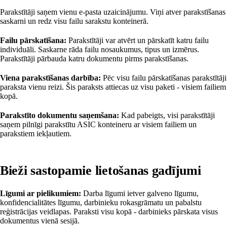
Parakstītāji saņem vienu e-pasta uzaicinājumu. Viņi atver parakstīšanas
saskarni un redz visu failu sarakstu konteinerā.
Failu pārskatīšana:
Parakstītāji var atvērt un pārskatīt katru failu
individuāli. Saskarne rāda failu nosaukumus, tipus un izmērus.
Parakstītāji pārbauda katru dokumentu pirms parakstīšanas.
Viena parakstīšanas darbība:
Pēc visu failu pārskatīšanas parakstītāji
paraksta vienu reizi. Šis paraksts attiecas uz visu paketi - visiem failiem
kopā.
Parakstīto dokumentu saņemšana:
Kad pabeigts, visi parakstītāji
saņem pilnīgi parakstītu ASIC konteineru ar visiem failiem un
parakstiem iekļautiem.
Bieži sastopamie lietošanas gadījumi
Līgumi ar pielikumiem:
Darba līgumi ietver galveno līgumu,
konfidencialitātes līgumu, darbinieku rokasgrāmatu un pabalstu
reģistrācijas veidlapas. Paraksti visu kopā - darbinieks pārskata visus
dokumentus vienā sesijā.