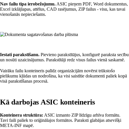
Nav failu tipa ierobežojumu.
ASIC pieņem PDF, Word dokumentus,
Excel izklājlapas, attēlus, CAD rasējumus, ZIP failus - visu, kas tavai
vienošanās nepieciešams.
Iestati parakstīšanu.
Pievieno parakstītājus, konfigurē paraksta secību
un nosūti uzaicinājumus. Parakstītāji redz visus failus vienā saskarnē.
Vairāku failu konteineris palīdz organizācijām novērst trūkstošo
pielikumu kļūdas un nodrošina, ka visi saistītie dokumenti paliek kopā
visā parakstīšanas procesā.
Kā darbojas ASIC konteineris
Konteinera struktūra:
ASIC izmanto ZIP līdzīgu arhīva formātu.
Tavi faili paliek to oriģinālajos formātos. Paraksti glabājas atsevišķi
META-INF mapē.