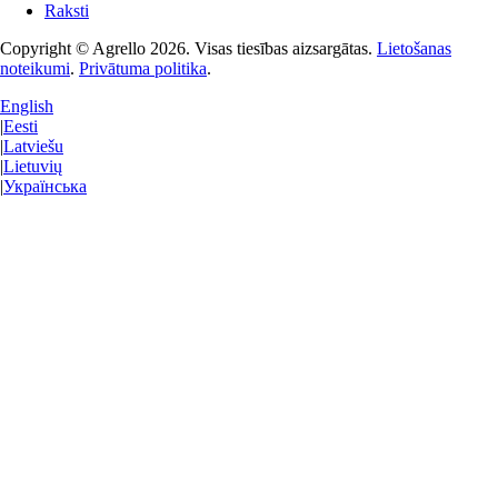
Raksti
Copyright © Agrello
2026
.
Visas tiesības aizsargātas.
Lietošanas
noteikumi
.
Privātuma politika
.
English
|
Eesti
|
Latviešu
|
Lietuvių
|
Українська