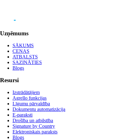
Uzņēmums
SĀKUMS
CENAS
ATBALSTS
SAZINĀTIES
Blogs
Resursi
Izstrādātājiem
Agrello funkcijas
Līgumu pārvaldība
Dokumentu automatizācija
E-paraksti
Drošība un atbilstība
Signature by Country
Elektroniskais paraksts
Blogs