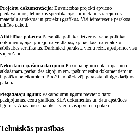
Projektu dokumentācija:
Būvniecības projekti apvieno
piedāvājumus, tehniskās specifikācijas, arhitektūras rasējumus,
materiālu sarakstus un projektu grafikus. Visi ieinteresētie paraksta
pilnīgo paketi.
Atbilstības paketes:
Personāla politikas ietver galveno politikas
dokumentu, apstiprinājuma veidlapas, apmācības materiālus un
atbilstības sertifikātus. Darbinieki paraksta vienu reizi, apstiprinot visu
saņemšanu.
Nekustamā īpašuma darījumi:
Pirkuma līgumi nāk ar īpašuma
atklāšanām, pārbaudes ziņojumiem, īpašumtiesību dokumentiem un
hipotēku noteikumiem. Pircēji un pārdevēji paraksta pilnīgo darījuma
paketi.
Piegādātāju līgumi:
Pakalpojumu līgumi pievieno darbu
paziņojumus, cenu grafikus, SLA dokumentus un datu apstrādes
līgumus. Abas puses paraksta vienu visaptverošu paketi.
Tehniskās prasības