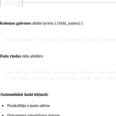
Kolonnu galvenes
atbilst taviem {{field_names}}:
Copy
Datu rindas
rāda atbildes:
Copy
John Smith, 2025-02-01, Engineering, 95000, jane.smith
Automātiskie lauki iekļauti:
Parakstītāja e-pasta adrese
Dokumenta pabeigšanas datums