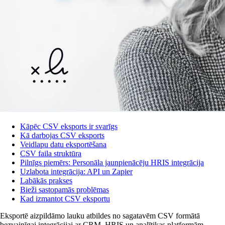
Kāpēc CSV eksports ir svarīgs
Kā darbojas CSV eksports
Veidlapu datu eksportēšana
CSV faila struktūra
Pilnīgs piemērs: Personāla jaunpienācēju HRIS integrācija
Uzlabota integrācija: API un Zapier
Labākās prakses
Bieži sastopamās problēmas
Kad izmantot CSV eksportu
Eksportē aizpildāmo lauku atbildes no sagatavēm CSV formātā
bezvainīgai integrācijai ar CRM, HRIS un analītikas platformām.