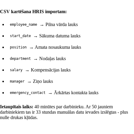
CSV kartēšana HRIS importam:
→ Pilna vārda lauks
employee_name
→ Sākuma datuma lauks
start_date
→ Amata nosaukuma lauks
position
→ Nodaļas lauks
department
→ Kompensācijas lauks
salary
→ Ziņo lauks
manager
→ Ārkārtas kontakta lauks
emergency_contact
Ietaupītais laiks:
40 minūtes par darbinieku. Ar 50 jauniem
darbiniekiem tas ir 33 stundas manuālas datu ievades izslēgtas - plus
nulle drukas kļūdas.