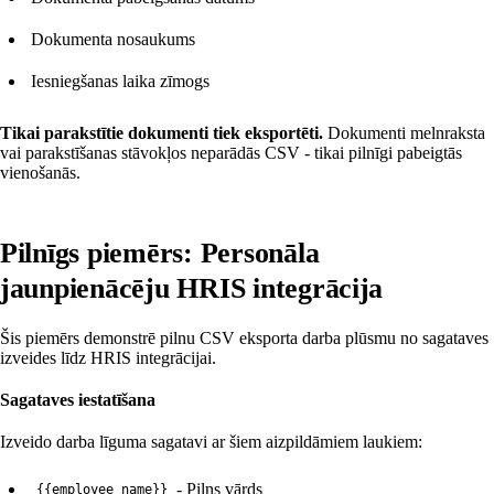
Dokumenta nosaukums
Iesniegšanas laika zīmogs
Tikai parakstītie dokumenti tiek eksportēti.
Dokumenti melnraksta
vai parakstīšanas stāvokļos neparādās CSV - tikai pilnīgi pabeigtās
vienošanās.
Pilnīgs piemērs: Personāla
jaunpienācēju HRIS integrācija
Šis piemērs demonstrē pilnu CSV eksporta darba plūsmu no sagataves
izveides līdz HRIS integrācijai.
Sagataves iestatīšana
Izveido darba līguma sagatavi ar šiem aizpildāmiem laukiem:
- Pilns vārds
{{employee_name}}