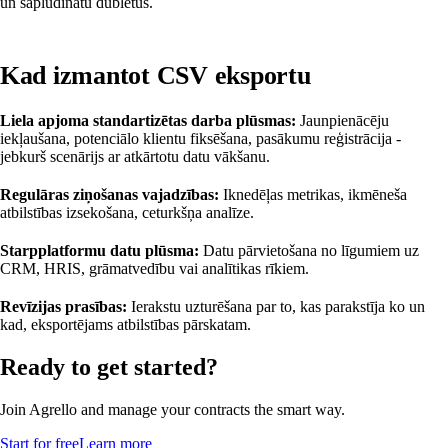
un sapludinātu dublētus.
Kad izmantot CSV eksportu
Liela apjoma standartizētas darba plūsmas:
Jaunpienācēju
iekļaušana, potenciālo klientu fiksēšana, pasākumu reģistrācija -
jebkurš scenārijs ar atkārtotu datu vākšanu.
Regulāras ziņošanas vajadzības:
Iknedēļas metrikas, ikmēneša
atbilstības izsekošana, ceturkšņa analīze.
Starpplatformu datu plūsma:
Datu pārvietošana no līgumiem uz
CRM, HRIS, grāmatvedību vai analītikas rīkiem.
Revīzijas prasības:
Ierakstu uzturēšana par to, kas parakstīja ko un
kad, eksportējams atbilstības pārskatam.
Ready to get started?
Join Agrello and manage your contracts the smart way.
Start for free
Learn more