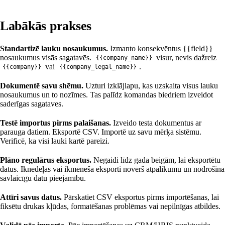
Labākās prakses
Standartizē lauku nosaukumus.
Izmanto konsekvēntus {{field}}
nosaukumus visās sagatavēs.
visur, nevis dažreiz
{{company_name}}
vai
.
{{company}}
{{company_legal_name}}
Dokumentē savu shēmu.
Uzturi izklājlapu, kas uzskaita visus lauku
nosaukumus un to nozīmes. Tas palīdz komandas biedriem izveidot
saderīgas sagataves.
Testē importus pirms palaišanas.
Izveido testa dokumentus ar
parauga datiem. Eksportē CSV. Importē uz savu mērķa sistēmu.
Verificē, ka visi lauki kartē pareizi.
Plāno regulārus eksportus.
Negaidi līdz gada beigām, lai eksportētu
datus. Iknedēļas vai ikmēneša eksporti novērš atpalikumu un nodrošina
savlaicīgu datu pieejamību.
Attīri savus datus.
Pārskatiet CSV eksportus pirms importēšanas, lai
fiksētu drukas kļūdas, formatēšanas problēmas vai nepilnīgas atbildes.