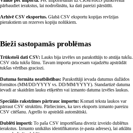
Validē pēc importa.
Pēc importēšanas uz CRM/HRIS punktveida
pārbaudiet ierakstus, lai nodrošinātu, ka dati pareizi pārsūtīti.
Arhivē CSV eksportus.
Glabā CSV eksportu kopijas revīzijas
pierakstiem un rezerves kopiju nolūkiem.
Bieži sastopamās problēmas
Trūkstoši dati CSV:
Lauks bija izvēles un parakstītājs to atstāja tukšu.
CSV rāda tukšu šūnu. Tavam importa procesam vajadzētu apstrādāt
tukšas vērtības graciozi.
Datuma formāta neatbilstības:
Parakstītāji ievada datumus dažādos
formātos (MM/DD/YYYY vs. DD/MM/YYYY). Standartizē datuma
ievadi ar skaidrām lauku etiķetēm vai izmanto datuma izvēles laukus.
Speciālās rakstzīmes pārtrauc importu:
Komati teksta laukos var
pārraut CSV struktūru. Pārliecinies, ka tavs eksports izmanto pareizu
CSV citēšanu. Agrello to apstrādā automātiski.
Dublēti importi:
To paša CSV importēšana divreiz izveido dublētus
ierakstus. Izmanto unikālus identifikatorus (e-pasta adreses), lai atklātu