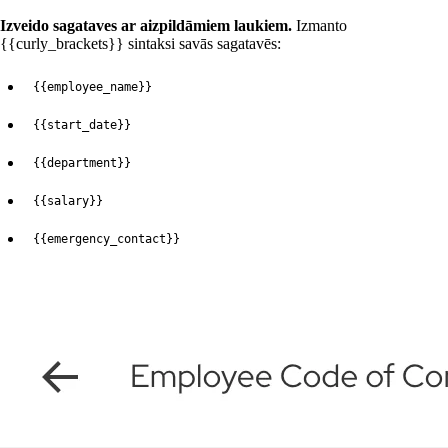
Izveido sagataves ar aizpildāmiem laukiem.
Izmanto
{{curly_brackets}} sintaksi savās sagatavēs:
{{employee_name}}
{{start_date}}
{{department}}
{{salary}}
{{emergency_contact}}