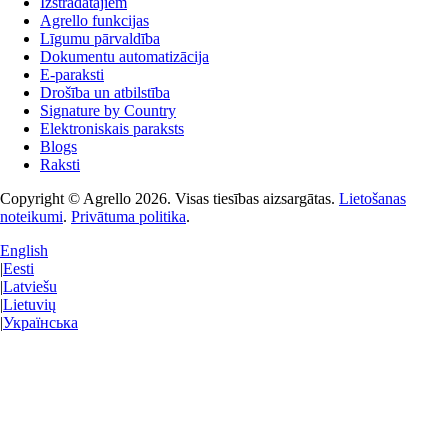
Izstrādātājiem
Agrello funkcijas
Līgumu pārvaldība
Dokumentu automatizācija
E-paraksti
Drošība un atbilstība
Signature by Country
Elektroniskais paraksts
Blogs
Raksti
Copyright © Agrello
2026
.
Visas tiesības aizsargātas.
Lietošanas
noteikumi
.
Privātuma politika
.
English
|
Eesti
|
Latviešu
|
Lietuvių
|
Українська