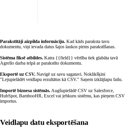
Parakstītāji aizpilda informāciju.
Kad kāds paraksta tavu
dokumentu, viņi ievada datus šajos laukos pirms parakstīšanas.
Sistēma fiksē atbildes.
Katra {{field}} vērtība tiek glabāta tavā
Agrello darba telpā ar parakstīto dokumentu.
Eksportē uz CSV.
Navigē uz savu sagatavi. Noklikšķini
"Lejupielādēt veidlapu rezultātus kā CSV." Saņem izklājlapu failu.
Importē biznesa sistēmās.
Augšupielādē CSV uz Salesforce,
HubSpot, BambooHR, Excel vai jebkuru sistēmu, kas pieņem CSV
importus.
Veidlapu datu eksportēšana