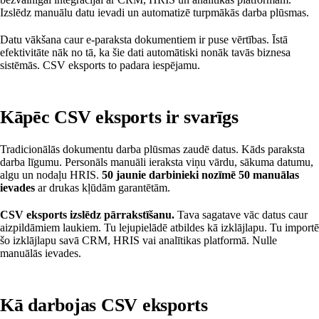
Izslēdz manuālu datu ievadi un automatizē turpmākās darba plūsmas.
Datu vākšana caur e-paraksta dokumentiem ir puse vērtības. Īstā
efektivitāte nāk no tā, ka šie dati automātiski nonāk tavās biznesa
sistēmās. CSV eksports to padara iespējamu.
Kāpēc CSV eksports ir svarīgs
Tradicionālās dokumentu darba plūsmas zaudē datus. Kāds paraksta
darba līgumu. Personāls manuāli ieraksta viņu vārdu, sākuma datumu,
algu un nodaļu HRIS.
50 jaunie darbinieki nozīmē 50 manuālas
ievades
ar drukas kļūdām garantētām.
CSV eksports izslēdz pārrakstīšanu.
Tava sagatave vāc datus caur
aizpildāmiem laukiem. Tu lejupielādē atbildes kā izklājlapu. Tu importē
šo izklājlapu savā CRM, HRIS vai analītikas platformā. Nulle
manuālās ievades.
Kā darbojas CSV eksports