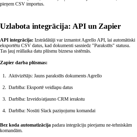
pieņem CSV importus.
Uzlabota integrācija: API un Zapier
API integrācija:
Izstrādātāji var izmantot Agrello API, lai automātiski
eksportētu CSV datus, kad dokumenti sasniedz "Parakstīts" statusu.
Tas ļauj reāllaika datu plūsmu biznesa sistēmās.
Zapier darba plūsmas:
Aktivizētājs: Jauns parakstīts dokuments Agrello
Darbība: Eksportē veidlapu datus
Darbība: Izveido/atjauno CRM ierakstu
Darbība: Nosūti Slack paziņojumu komandai
Bez koda automatizācija
padara integrāciju pieejamu ne-tehniskām
komandām.