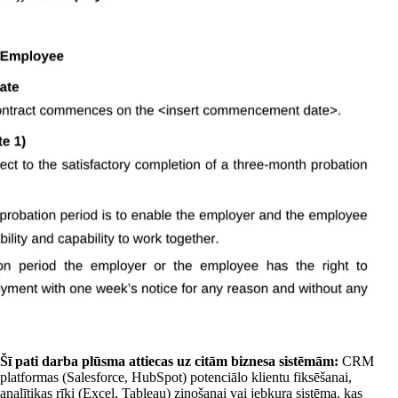
Šī pati darba plūsma attiecas uz citām biznesa sistēmām:
CRM
platformas (Salesforce, HubSpot) potenciālo klientu fiksēšanai,
analītikas rīki (Excel, Tableau) ziņošanai vai jebkura sistēma, kas