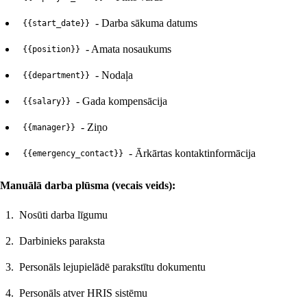
- Darba sākuma datums
{{start_date}}
- Amata nosaukums
{{position}}
- Nodaļa
{{department}}
- Gada kompensācija
{{salary}}
- Ziņo
{{manager}}
- Ārkārtas kontaktinformācija
{{emergency_contact}}
Manuālā darba plūsma (vecais veids):
Nosūti darba līgumu
Darbinieks paraksta
Personāls lejupielādē parakstītu dokumentu
Personāls atver HRIS sistēmu