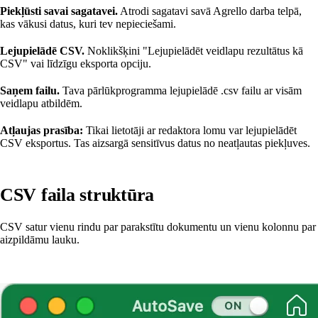
Piekļūsti savai sagatavei.
Atrodi sagatavi savā Agrello darba telpā,
kas vākusi datus, kuri tev nepieciešami.
Lejupielādē CSV.
Noklikšķini "Lejupielādēt veidlapu rezultātus kā
CSV" vai līdzīgu eksporta opciju.
Saņem failu.
Tava pārlūkprogramma lejupielādē .csv failu ar visām
veidlapu atbildēm.
Atļaujas prasība:
Tikai lietotāji ar redaktora lomu var lejupielādēt
CSV eksportus. Tas aizsargā sensitīvus datus no neatļautas piekļuves.
CSV faila struktūra
CSV satur vienu rindu par parakstītu dokumentu un vienu kolonnu par
aizpildāmu lauku.