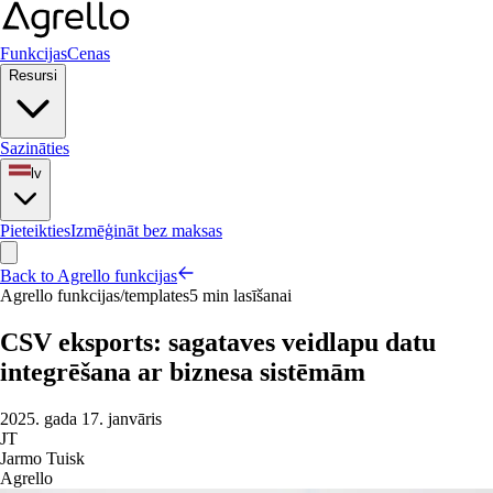
Funkcijas
Cenas
Resursi
Sazināties
lv
Pieteikties
Izmēģināt bez maksas
Back to Agrello funkcijas
Agrello funkcijas
/
templates
5 min lasīšanai
CSV eksports: sagataves veidlapu datu
integrēšana ar biznesa sistēmām
2025. gada 17. janvāris
JT
Jarmo Tuisk
Agrello