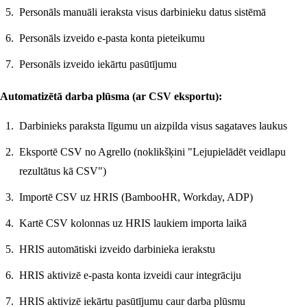
Personāls manuāli ieraksta visus darbinieku datus sistēmā
Personāls izveido e-pasta konta pieteikumu
Personāls izveido iekārtu pasūtījumu
Automatizētā darba plūsma (ar CSV eksportu):
Darbinieks paraksta līgumu un aizpilda visus sagataves laukus
Eksportē CSV no Agrello (noklikšķini "Lejupielādēt veidlapu
rezultātus kā CSV")
Importē CSV uz HRIS (BambooHR, Workday, ADP)
Kartē CSV kolonnas uz HRIS laukiem importa laikā
HRIS automātiski izveido darbinieka ierakstu
HRIS aktivizē e-pasta konta izveidi caur integrāciju
HRIS aktivizē iekārtu pasūtījumu caur darba plūsmu