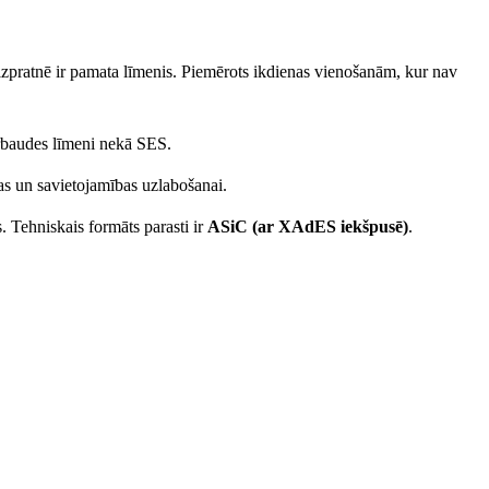
zpratnē ir pamata līmenis. Piemērots ikdienas vienošanām, kur nav
ārbaudes līmeni nekā SES.
as un savietojamības uzlabošanai.
s. Tehniskais formāts parasti ir
ASiC (ar XAdES iekšpusē)
.