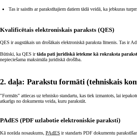
Tas ir saistīts ar parakstītajiem datiem tādā veidā, ka jebkuras tur
Kvalificētais elektroniskais paraksts (QES)
QES ir augstākais un drošākais elektroniskā paraksta līmenis. Tas ir A
Būtiski, ka QES ir
tāda pati juridiskā ietekme kā rokraksta parak
nepieciešama maksimāla juridiskā drošība.
2. daļa: Parakstu formāti (tehniskais kon
"Formāts" attiecas uz tehnisko standartu, kas tiek izmantots, lai iepako
atkarīgs no dokumenta veida, kuru parakstāt.
PAdES (PDF uzlabotie elektroniskie paraksti)
Kā norāda nosaukums,
PAdES
ir standarts PDF dokumentu parakstīšana