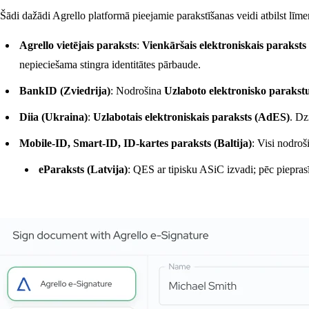
Šādi dažādi Agrello platformā pieejamie parakstīšanas veidi atbilst lī
Agrello vietējais paraksts
:
Vienkāršais elektroniskais paraksts
nepieciešama stingra identitātes pārbaude.
BankID (Zviedrija)
: Nodrošina
Uzlaboto elektronisko paraks
Diia (Ukraina)
:
Uzlabotais elektroniskais paraksts (AdES)
. Dz
Mobile-ID, Smart-ID, ID-kartes paraksts (Baltija)
: Visi nodro
eParaksts (Latvija)
: QES ar tipisku ASiC izvadi; pēc piepra