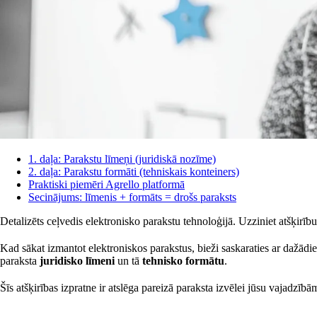
1. daļa: Parakstu līmeņi (juridiskā nozīme)
2. daļa: Parakstu formāti (tehniskais konteiners)
Praktiski piemēri Agrello platformā
Secinājums: līmenis + formāts = drošs paraksts
Detalizēts ceļvedis elektronisko parakstu tehnoloģijā. Uzziniet atšķ
Kad sākat izmantot elektroniskos parakstus, bieži saskaraties ar dažād
paraksta
juridisko līmeni
un tā
tehnisko formātu
.
Šīs atšķirības izpratne ir atslēga pareizā paraksta izvēlei jūsu vajadzīb