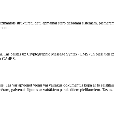
zmantots strukturētu datu apmaiņai starp dažādām sistēmām, piemēram,
mentu.
i. Tas balstās uz Cryptographic Message Syntax (CMS) un bieži tiek iz
nto CAdES.
rs. Tas var apvienot vienu vai vairākus dokumentus kopā ar to saistītaji
emēram, galvenais līgums ar vairākiem parakstītiem pielikumiem. Tas uztu