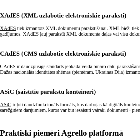
XAdES (XML uzlabotie elektroniskie paraksti)
XAdES
tiek izmantots XML dokumentu parakstīšanai. XML bieži tiek i
gadījumos. XAdES ļauj parakstīt XML dokumenta daļas vai visu doku
CAdES (CMS uzlabotie elektroniskie paraksti)
CAdES ir daudzpusīgs standarts jebkāda veida bināro datu parakstīšana
Dažas nacionālās identitātes shēmas (piemēram, Ukrainas Diia) izma
ASiC (saistītie parakstu konteineri)
ASiC
ir ļoti daudzfunkcionāls formāts, kas darbojas kā digitāls konteine
sarežģītiem darījumiem, kuros var būt iesaistīti vairāki dokumenti - pi
Praktiski piemēri Agrello platformā