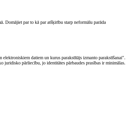
umā. Domājiet par to kā par atšķirību starp neformālu parāda
iem elektroniskiem datiem un kurus parakstītājs izmanto parakstīšanai".
o juridisko pārliecību, jo identitātes pārbaudes prasības ir minimālas.