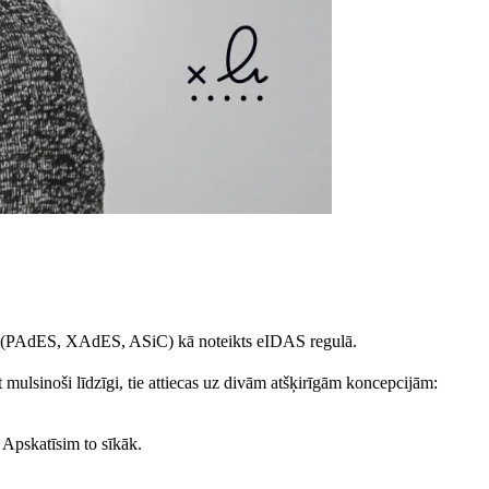
iem (PAdES, XAdES, ASiC) kā noteikts eIDAS regulā.
ulsinoši līdzīgi, tie attiecas uz divām atšķirīgām koncepcijām:
. Apskatīsim to sīkāk.