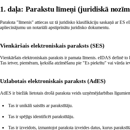
1. daļa: Parakstu līmeņi (juridiskā nozīm
Paraksta "līmenis" attiecas uz tā juridisko klasifikāciju saskaņā ar ES 
apliecinājumu un notariāli apstiprinātu juridisko dokumentu.
Vienkāršais elektroniskais paraksts (SES)
Vienkāršais elektroniskais paraksts ir pamata līmenis. eIDAS definē to kā
Tas ietver, piemēram, ķeksīša atzīmēšanu pie "Es piekrītu" vai vārda ieva
Uzlabotais elektroniskais paraksts (AdES)
AdES ir biežāk lietotais drošā paraksta veids uzņēmējdarbības līgumiem. 
Tas ir unikāli saistīts ar parakstītāju.
Tas ir spējīgs identificēt parakstītāju.
Tas ir izveidots, izmantojot paraksta izveides datus, kurus parakstīt