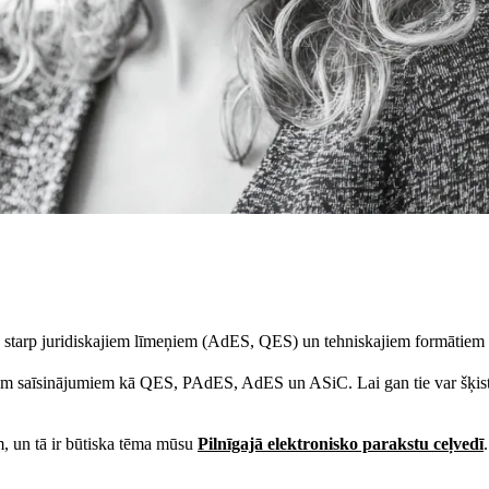
irību starp juridiskajiem līmeņiem (AdES, QES) un tehniskajiem formāt
iem saīsinājumiem kā QES, PAdES, AdES un ASiC. Lai gan tie var šķist m
ām, un tā ir būtiska tēma mūsu
Pilnīgajā elektronisko parakstu ceļvedī