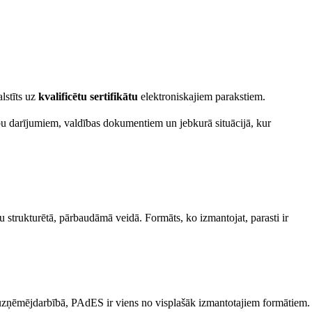
lstīts uz
kvalificētu sertifikātu
elektroniskajiem parakstiem.
tību darījumiem, valdības dokumentiem un jebkurā situācijā, kur
u strukturētā, pārbaudāmā veidā. Formāts, ko izmantojat, parasti ir
ti uzņēmējdarbībā, PAdES ir viens no visplašāk izmantotajiem formātiem.