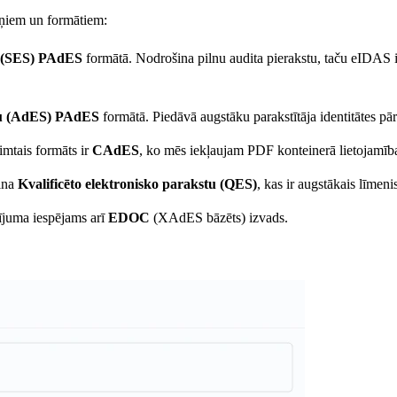
meņiem un formātiem:
 (SES)
PAdES
formātā. Nodrošina pilnu audita pierakstu, taču eIDAS i
tu (AdES)
PAdES
formātā. Piedāvā augstāku parakstītāja identitātes p
imtais formāts ir
CAdES
, ko mēs iekļaujam PDF konteinerā lietojamīb
šina
Kvalificēto elektronisko parakstu (QES)
, kas ir augstākais līmeni
sījuma iespējams arī
EDOC
(XAdES bāzēts) izvads.