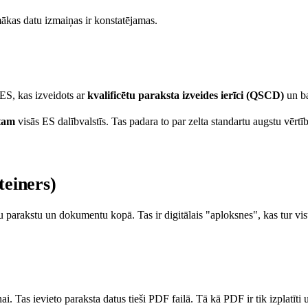
pmākas datu izmaiņas ir konstatējamas.
dES, kas izveidots ar
kvalificētu paraksta izveides ierīci (QSCD)
un ba
stam
visās ES dalībvalstīs. Tas padara to par zelta standartu augstu vēr
teiners)
tu parakstu un dokumentu kopā. Tas ir digitālais "aploksnes", kas tur vis
i. Tas ievieto paraksta datus tieši PDF failā. Tā kā PDF ir tik izplatī