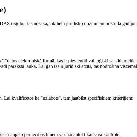
e)
eIDAS regulu. Tas nosaka, cik lielu juridisko nozīmi tam ir strīda gadīj
 "datus elektroniskā formā, kas ir pievienoti vai loģiski saistīti ar cit
di paraksta laukā. Lai gan tas ir juridiski atzīts, tas nodrošina viszemāk
Lai kvalificētos kā "uzlabots", tam jāatbilst specifiskiem kritērijiem:
ājs ar augstu pārliecības līmeni var izmantot tikai savā kontrolē.