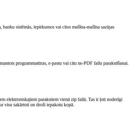
 banku sistēmās, iepirkumos vai citos mašīna-mašīna saziņas
mantots programmatūras, e-pastu vai citu ne-PDF failu parakstīšanai.
em elektroniskajiem parakstiem vienā zip failā. Tas ir ļoti noderīgi
r visu sakārtoti un droši iepakotu kopā.