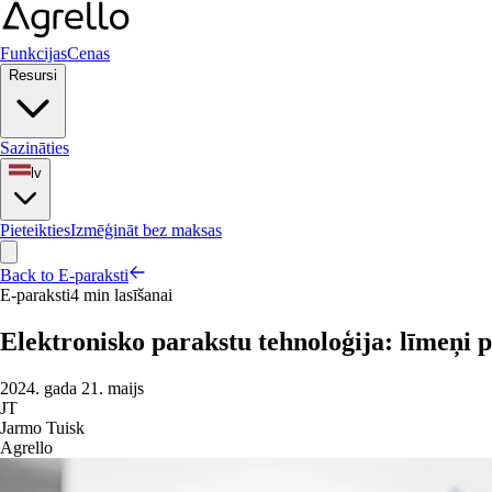
Funkcijas
Cenas
Resursi
Sazināties
lv
Pieteikties
Izmēģināt bez maksas
Back to E-paraksti
E-paraksti
4 min lasīšanai
Elektronisko parakstu tehnoloģija: līmeņi 
2024. gada 21. maijs
JT
Jarmo Tuisk
Agrello