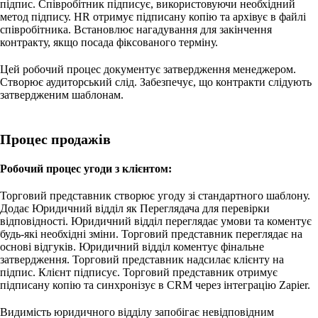
підпис. Співробітник підписує, використовуючи необхідний
метод підпису. HR отримує підписану копію та архівує в файлі
співробітника. Встановлює нагадування для закінчення
контракту, якщо посада фіксованого терміну.
Цей робочий процес документує затвердження менеджером.
Створює аудиторський слід. Забезпечує, що контракти слідують
затвердженим шаблонам.
Процес продажів
Робочий процес угоди з клієнтом:
Торговий представник створює угоду зі стандартного шаблону.
Додає Юридичний відділ як Переглядача для перевірки
відповідності. Юридичний відділ переглядає умови та коментує
будь-які необхідні зміни. Торговий представник переглядає на
основі відгуків. Юридичний відділ коментує фінальне
затвердження. Торговий представник надсилає клієнту на
підпис. Клієнт підписує. Торговий представник отримує
підписану копію та синхронізує в CRM через інтеграцію Zapier.
Видимість юридичного відділу запобігає невідповідним