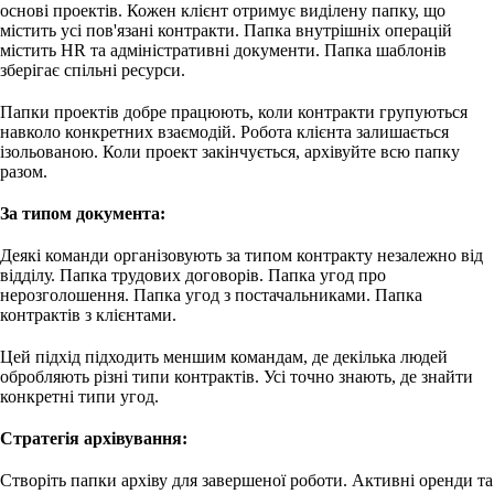
основі проектів. Кожен клієнт отримує виділену папку, що
містить усі пов'язані контракти. Папка внутрішніх операцій
містить HR та адміністративні документи. Папка шаблонів
зберігає спільні ресурси.
Папки проектів добре працюють, коли контракти групуються
навколо конкретних взаємодій. Робота клієнта залишається
ізольованою. Коли проект закінчується, архівуйте всю папку
разом.
За типом документа:
Деякі команди організовують за типом контракту незалежно від
відділу. Папка трудових договорів. Папка угод про
нерозголошення. Папка угод з постачальниками. Папка
контрактів з клієнтами.
Цей підхід підходить меншим командам, де декілька людей
обробляють різні типи контрактів. Усі точно знають, де знайти
конкретні типи угод.
Стратегія архівування:
Створіть папки архіву для завершеної роботи. Активні оренди та