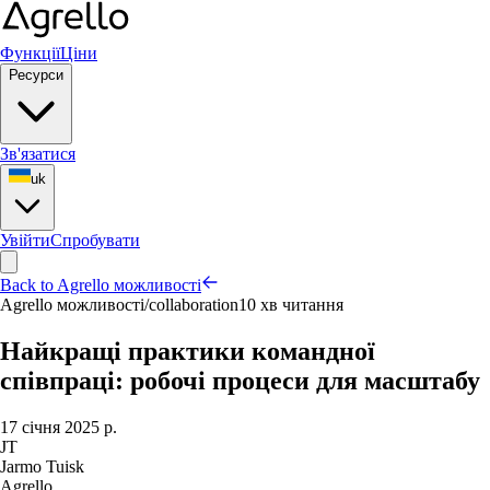
Функції
Ціни
Ресурси
Зв'язатися
uk
Увійти
Спробувати
Back to Agrello можливості
Agrello можливості
/
collaboration
10 хв читання
Найкращі практики командної
співпраці: робочі процеси для масштабу
17 січня 2025 р.
JT
Jarmo Tuisk
Agrello