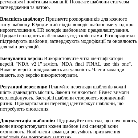
регуляціям і політикам компанії. Позначте шаблони статусом
затвердження та датою.
Власність шаблону:
Призначте розпорядників для кожного
типу шаблону. Юридичний відділ володіє шаблонами угод про
нерозголошення. HR володіє шаблонами працевлаштування.
Продажі володіють шаблонами угод з клієнтами. Розпорядники
підтримують шаблони, затверджують модифікації та оновлюють
для змін регуляцій.
Іменування версій:
Використовуйте чіткі ідентифікатори
версій. "NDA_v2.1" замість "NDA_final_FINAL_use_this_one".
Номери версій повідомляють актуальність. Члени команди
знають, яку версію використовувати.
Регулярні перегляди:
Плануйте перегляди шаблонів кожні
шість-дванадцять місяців. Закони змінюються. Бізнес-вимоги
еволюціонують. Застарілі шаблони створюють юридичний
ризик. Щоквартальний перегляд ідентифікує шаблони, що
потребують оновлення.
Документація шаблонів:
Підтримуйте нотатки, що пояснюють,
коли використовувати кожен шаблон і які сценарії вони
охоплюють. Нові члени команди розуміють призначення
шаблонів без повторних запитань.