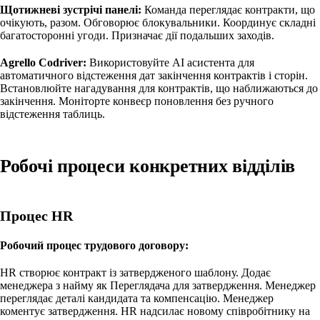
Щотижневі зустрічі панелі:
Команда переглядає контракти, що
очікують, разом. Обговорює блокувальники. Координує складні
багатосторонні угоди. Призначає дії подальших заходів.
Agrello Codriver:
Використовуйте AI асистента для
автоматичного відстеження дат закінчення контрактів і сторін.
Встановлюйте нагадування для контрактів, що наближаються до
закінчення. Моніторте конвеєр поновлення без ручного
відстеження таблиць.
Робочі процеси конкретних відділів
Процес HR
Робочий процес трудового договору:
HR створює контракт із затвердженого шаблону. Додає
менеджера з найму як Переглядача для затвердження. Менеджер
переглядає деталі кандидата та компенсацію. Менеджер
коментує затвердження. HR надсилає новому співробітнику на