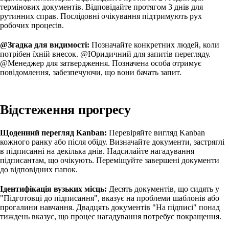
термінових документів. Відповідайте протягом 3 днів для
рутинних справ. Послідовні очікування підтримують рух
робочих процесів.
@Згадка для видимості:
Позначайте конкретних людей, коли
потрібен їхній внесок. @Юридичний для запитів перегляду.
@Менеджер для затвердження. Позначена особа отримує
повідомлення, забезпечуючи, що вони бачать запит.
Відстеження прогресу
Щоденний перегляд Kanban:
Перевіряйте вигляд Kanban
кожного ранку або після обіду. Визначайте документи, застряглі
в підписанні на декілька днів. Надсилайте нагадування
підписантам, що очікують. Переміщуйте завершені документи
до відповідних папок.
Ідентифікація вузьких місць:
Десять документів, що сидять у
"Підготовці до підписання", вказує на проблеми шаблонів або
прогалини навчання. Двадцять документів "На підписі" понад
тиждень вказує, що процес нагадування потребує покращення.