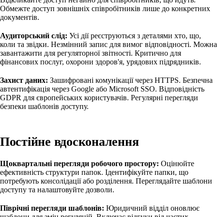
Обмежте доступ зовнішніх співробітників лише до конкретних
документів.
Аудиторський слід:
Усі дії реєструються з деталями хто, що,
коли та звідки. Незмінний запис для вимог відповідності. Можна
завантажити для регуляторної звітності. Критично для
фінансових послуг, охорони здоров'я, урядових підрядників.
Захист даних:
Зашифровані комунікації через HTTPS. Безпечна
автентифікація через Google або Microsoft SSO. Відповідність
GDPR для європейських користувачів. Регулярні перегляди
безпеки шаблонів доступу.
Постійне вдосконалення
Щоквартальні перегляди робочого простору:
Оцінюйте
ефективність структури папок. Ідентифікуйте папки, що
потребують консолідації або розділення. Переглядайте шаблони
доступу та налаштовуйте дозволи.
Піврічні перегляди шаблонів:
Юридичний відділ оновлює
шаблони для змін регуляцій. Включає відгуки від частих