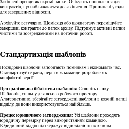
Закінчені оренди як окремі папки. Очікують поновлення для
контрактів, що наближаються до закінчення. Припинені угоди
для завершених відносин.
Архівуйте регулярно. Щомісяця або щокварталу переміщуйте
завершені контракти до папок архіву. Підтримує активні папки
чистими та зосередженими на поточній роботі.
Стандартизація шаблонів
Послідовні шаблони запобігають помилкам і економлять час.
Стандартизуйте рано, перш ніж команди розробляють
конфліктні версії.
Централізована бібліотека шаблонів:
Створіть папку
Шаблонів, спільну для всього робочого простору.
Альтернативно, зберігайте затверджені шаблони в кожній папці
відділу, де вони використовуються найбільше.
Процес юридичного затвердження:
Усі шаблони проходять
юридичну перевірку перед використанням командою.
Юридичний відділ підтверджує відповідність поточним