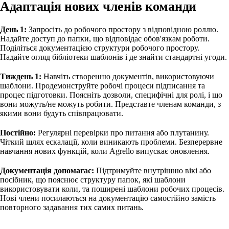
Адаптація нових членів команди
День 1:
Запросіть до робочого простору з відповідною роллю.
Надайте доступ до папки, що відповідає обов'язкам роботи.
Поділіться документацією структури робочого простору.
Надайте огляд бібліотеки шаблонів і де знайти стандартні угоди.
Тиждень 1:
Навчіть створенню документів, використовуючи
шаблони. Продемонструйте робочі процеси підписання та
процес підготовки. Поясніть дозволи, специфічні для ролі, і що
вони можуть/не можуть робити. Представте членам команди, з
якими вони будуть співпрацювати.
Постійно:
Регулярні перевірки про питання або плутанину.
Чіткий шлях ескалації, коли виникають проблеми. Безперервне
навчання нових функцій, коли Agrello випускає оновлення.
Документація допомагає:
Підтримуйте внутрішню вікі або
посібник, що пояснює структуру папок, які шаблони
використовувати коли, та поширені шаблони робочих процесів.
Нові члени посилаються на документацію самостійно замість
повторного задавання тих самих питань.