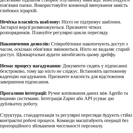
пов'язані папки. Використовуйте конвенції іменування замість
глибоких ієрархій.
Нечітка власність шаблону:
Ніхто не підтримує шаблони.
Застарілі версії розмножуються. Призначте чітких
розпорядників. Плануйте регулярні цикли перегляду.
Накопичення дозволів:
Співробітники накопичують доступ з
часом, оскільки обов'язки змінюються. Ніхто не видаляє старий
доступ. Щоквартальні аудити запобігають цьому дрейфу.
Немає процесу нагадування:
Документи сидять у підписанні
безстроково, тому що ніхто не слідкує. Встановіть щотижневу
каденцію нагадування. Призначте власність для відстеження
завершення підписання.
Прогалини інтеграції:
Ручне копіювання даних між Agrello та
іншими системами. Інтеграція Zapier або API усуває цю
дублікатну роботу.
Структура, стандартизація та регулярні перегляди будують стійкі
контрактні робочі процеси. Команди масштабують операції без
пропорційного збільшення чисельності персоналу.