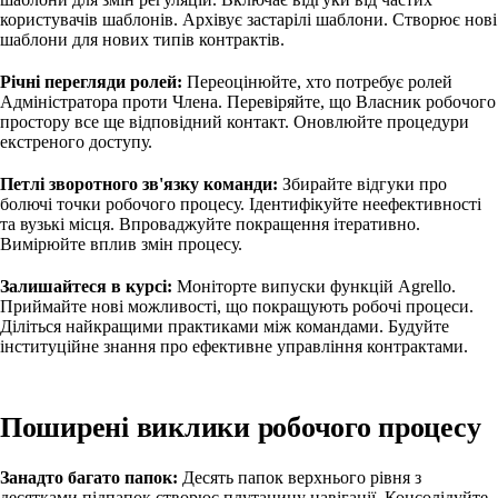
користувачів шаблонів. Архівує застарілі шаблони. Створює нові
шаблони для нових типів контрактів.
Річні перегляди ролей:
Переоцінюйте, хто потребує ролей
Адміністратора проти Члена. Перевіряйте, що Власник робочого
простору все ще відповідний контакт. Оновлюйте процедури
екстреного доступу.
Петлі зворотного зв'язку команди:
Збирайте відгуки про
болючі точки робочого процесу. Ідентифікуйте неефективності
та вузькі місця. Впроваджуйте покращення ітеративно.
Вимірюйте вплив змін процесу.
Залишайтеся в курсі:
Моніторте випуски функцій Agrello.
Приймайте нові можливості, що покращують робочі процеси.
Діліться найкращими практиками між командами. Будуйте
інституційне знання про ефективне управління контрактами.
Поширені виклики робочого процесу
Занадто багато папок:
Десять папок верхнього рівня з
десятками підпапок створює плутанину навігації. Консолідуйте