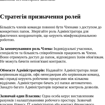
Стратегія призначення ролей
Більшість членів команди повинні бути Членами з доступом до
конкретних папок. Зберігайте роль Адміністратора для
фактичних координаторів, що керують міжфункціональною
роботою.
За замовчуванням роль Члена:
Індивідуальні учасники,
спеціалісти та більшість співробітників працюють як Члени.
Вони отримують доступ до папок, відповідних їхнім обов'язкам.
Не можуть бачити непов'язані контракти.
Обмежте Адміністраторів:
Надавайте Адміністратора лише
керівникам відділів, офіс-менеджерам або керівникам команд,
які справді керують робочими процесами між кількома
відділами. Адміністратори бачать усі папки автоматично.
Занадто багато Адміністраторів перемагає контроль дозволів.
Зазвичай один Власник:
Одна особа керує виставленням
рахунків і налаштуваннями робочого простору. Зазвичай
власник бізнесу, IT адміністратор або контакт фінансового