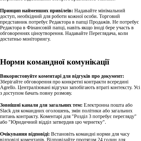
Принцип найменших привілеїв:
Надавайте мінімальний
доступ, необхідний для роботи кожної особи. Торговий
представник потребує Редактора в папці Продажів. Не потребує
Редактора в Фінансовій папці, навіть якщо іноді бере участь в
обговореннях ціноутворення. Надавайте Переглядача, коли
достатньо моніторингу.
Норми командної комунікації
Використовуйте коментарі для відгуків про документ:
Зберігайте обговорення про конкретні контракти всередині
Agrello. Централізовані відгуки запобігають втраті контексту. Усі
з доступом бачать повну розмову.
Зовнішні канали для загальних тем:
Електронна пошта або
Slack для командних оголошень, змін політики або загальних
питань контракту. Коментарі для "Розділ 3 потребує перегляду"
або "Юридичний відділ затвердив цю чернетку".
Очікування відповіді:
Встановіть командні норми для часу
відповіді коментарів. Відповідайте протягом 24 годин для