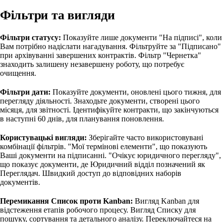
Фільтри та вигляди
Фільтри статусу:
Показуйте лише документи "На підписі", коли
Вам потрібно надіслати нагадування. Фільтруйте за "Підписано"
при архівуванні завершених контрактів. Фільтр "Чернетка"
знаходить залишену незавершену роботу, що потребує
очищення.
Фільтри дати:
Показуйте документи, оновлені цього тижня, для
перегляду діяльності. Знаходьте документи, створені цього
місяця, для звітності. Ідентифікуйте контракти, що закінчуються
в наступні 60 днів, для планування поновлення.
Користувацькі вигляди:
Зберігайте часто використовувані
комбінації фільтрів. "Мої термінові елементи", що показують
Ваші документи на підписанні. "Очікує юридичного перегляду",
що показує документи, де Юридичний відділ позначений як
Переглядач. Швидкий доступ до відповідних наборів
документів.
Перемикання Список проти Kanban:
Вигляд Kanban для
відстеження етапів робочого процесу. Вигляд Списку для
пошуку, сортування та детального аналізу. Переключайтеся на