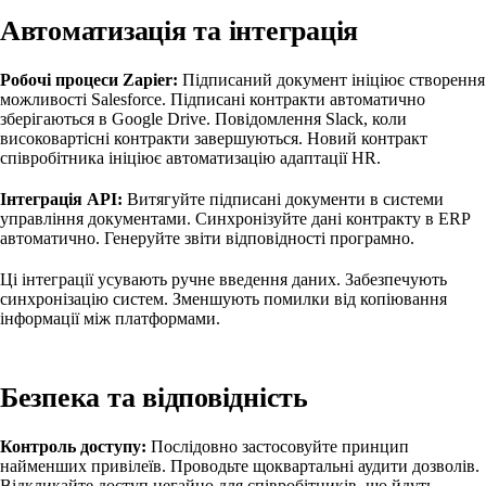
Автоматизація та інтеграція
Робочі процеси Zapier:
Підписаний документ ініціює створення
можливості Salesforce. Підписані контракти автоматично
зберігаються в Google Drive. Повідомлення Slack, коли
високовартісні контракти завершуються. Новий контракт
співробітника ініціює автоматизацію адаптації HR.
Інтеграція API:
Витягуйте підписані документи в системи
управління документами. Синхронізуйте дані контракту в ERP
автоматично. Генеруйте звіти відповідності програмно.
Ці інтеграції усувають ручне введення даних. Забезпечують
синхронізацію систем. Зменшують помилки від копіювання
інформації між платформами.
Безпека та відповідність
Контроль доступу:
Послідовно застосовуйте принцип
найменших привілеїв. Проводьте щоквартальні аудити дозволів.
Відкликайте доступ негайно для співробітників, що йдуть.