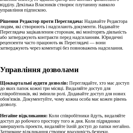
відділу. Декілька Власників створює плутанину навколо
управління підпискою.
Рішення Редактор проти Переглядача:
Надавайте Редактора
людям, які створюють і надсилають документи. Надавайте
Переглядача зацікавленим сторонам, які моніторять діяльність
або затверджують контракти перед надсиланням. Юридичні
рецензенти часто працюють як Переглядачі — вони
затверджують через коментарі без повноважень надсилання.
Управління дозволами
Щоквартальні аудити дозволів:
Переглядайте, хто має доступ
до яких папок кожні три місяці. Видаляйте доступ для
співробітників, які змінили ролі. Додавайте доступ для нових
обов'язків. Документуйте, чому кожна особа має кожен рівень
дозволу.
Негайне відкликання:
Коли співробітники йдуть, видаляйте
доступ до робочого простору того ж дня. Коли підрядники
завершують проекти, видаляйте їхній доступ до папки негайно.
Затримане відкликання створює вразливість безпеки.