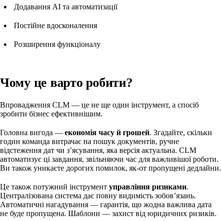
Додавання AI та автоматизації
Постійне вдосконалення
Розширення функціоналу
Чому це варто робити?
Впровадження CLM — це не ще один інструмент, а спосіб
зробити бізнес ефективнішим.
Головна вигода —
економія часу й грошей
. Згадайте, скільки
годин команда витрачає на пошук документів, ручне
відстеження дат чи з’ясування, яка версія актуальна. CLM
автоматизує ці завдання, звільняючи час для важливішої роботи.
Ви також уникаєте дорогих помилок, як-от пропущені дедлайни.
Це також потужний інструмент
управління ризиками
.
Централізована система дає повну видимість зобов’язань.
Автоматичні нагадування — гарантія, що жодна важлива дата
не буде пропущена. Шаблони — захист від юридичних ризиків.