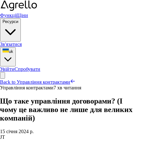
Функції
Ціни
Ресурси
Зв'язатися
uk
Увійти
Спробувати
Back to Управління контрактами
Управління контрактами
7 хв читання
Що таке управління договорами? (І
чому це важливо не лише для великих
компаній)
15 січня 2024 р.
JT