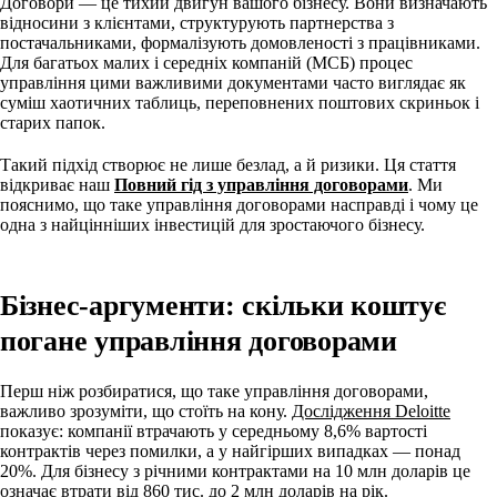
Договори — це тихий двигун вашого бізнесу. Вони визначають
відносини з клієнтами, структурують партнерства з
постачальниками, формалізують домовленості з працівниками.
Для багатьох малих і середніх компаній (МСБ) процес
управління цими важливими документами часто виглядає як
суміш хаотичних таблиць, переповнених поштових скриньок і
старих папок.
Такий підхід створює не лише безлад, а й ризики. Ця стаття
відкриває наш
Повний гід з управління договорами
. Ми
пояснимо, що таке управління договорами насправді і чому це
одна з найцінніших інвестицій для зростаючого бізнесу.
Бізнес-аргументи: скільки коштує
погане управління договорами
Перш ніж розбиратися, що таке управління договорами,
важливо зрозуміти, що стоїть на кону.
Дослідження Deloitte
показує: компанії втрачають у середньому 8,6% вартості
контрактів через помилки, а у найгірших випадках — понад
20%. Для бізнесу з річними контрактами на 10 млн доларів це
означає втрати від 860 тис. до 2 млн доларів на рік.