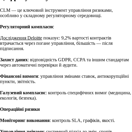
CLM — це ключовий інструмент управління ризиками,
особливо у складному регуляторному середовищі.
Регуляторний комплаєнс
Дослідження Deloitte
показує: 9,2% вартості контрактів
втрачається через погане управління, більшість — після
підписання.
Захист даних
: відповідність GDPR, CCPA та іншим стандартам
через автоматичні перевірки й аудити.
Фінансові вимоги
: управління змінами ставок, антикорупційні
пункти, звітність.
Галузевий комплаєнс
: контроль специфічних вимог (медицина,
екологія, безпека).
Операційні ризики
Моніторинг виконання
: контроль SLA, графіків, якості.
Управління змінами
: системний підхід до змін, спорів,