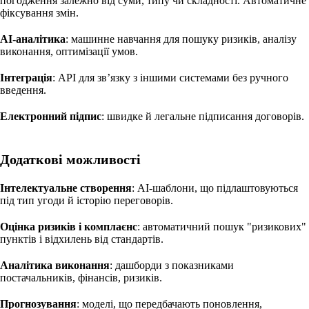
погодження залежно від суми, типу чи складності. Автоматичне
фіксування змін.
AI-аналітика
: машинне навчання для пошуку ризиків, аналізу
виконання, оптимізації умов.
Інтеграція
: API для зв’язку з іншими системами без ручного
введення.
Електронний підпис
: швидке й легальне підписання договорів.
Додаткові можливості
Інтелектуальне створення
: AI-шаблони, що підлаштовуються
під тип угоди й історію переговорів.
Оцінка ризиків і комплаєнс
: автоматичний пошук "ризикових"
пунктів і відхилень від стандартів.
Аналітика виконання
: дашборди з показниками
постачальників, фінансів, ризиків.
Прогнозування
: моделі, що передбачають поновлення,