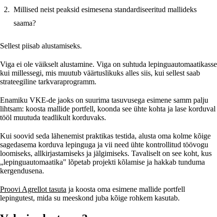
Millised neist peaksid esimesena standardiseeritud mallideks
saama?
Sellest piisab alustamiseks.
Viga ei ole väikselt alustamine. Viga on suhtuda lepinguautomaatikasse
kui millessegi, mis muutub väärtuslikuks alles siis, kui sellest saab
strateegiline tarkvaraprogramm.
Enamiku VKE-de jaoks on suurima tasuvusega esimene samm palju
lihtsam: koosta mallide portfell, koonda see ühte kohta ja lase korduval
tööl muutuda teadlikult korduvaks.
Kui soovid seda lähenemist praktikas testida, alusta oma kolme kõige
sagedasema korduva lepinguga ja vii need ühte kontrollitud töövogu
loomiseks, allkirjastamiseks ja jälgimiseks. Tavaliselt on see koht, kus
„lepinguautomaatika" lõpetab projekti kõlamise ja hakkab tunduma
kergendusena.
Proovi Agrellot tasuta
ja koosta oma esimene mallide portfell
lepingutest, mida su meeskond juba kõige rohkem kasutab.