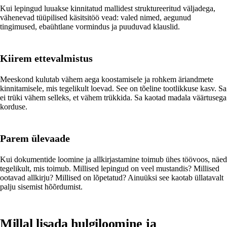
Kui lepingud luuakse kinnitatud mallidest struktureeritud väljadega,
vähenevad tüüpilised käsitsitöö vead: valed nimed, aegunud
tingimused, ebaühtlane vormindus ja puuduvad klauslid.
Kiirem ettevalmistus
Meeskond kulutab vähem aega koostamisele ja rohkem äriandmete
kinnitamisele, mis tegelikult loevad. See on tõeline tootlikkuse kasv. Sa
ei trüki vähem selleks, et vähem trükkida. Sa kaotad madala väärtusega
korduse.
Parem ülevaade
Kui dokumentide loomine ja allkirjastamine toimub ühes töövoos, näed
tegelikult, mis toimub. Millised lepingud on veel mustandis? Millised
ootavad allkirju? Millised on lõpetatud? Ainuüksi see kaotab üllatavalt
palju sisemist hõõrdumist.
Millal lisada hulgiloomine ja