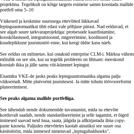
projektina. Tegelikult on kõige targem esimene samm koostada mallide
portfell oma 5–10
Väikesed ja keskmise suurusega ettevõtted lükkavad
lepinguautomaatikat tihti edasi vale põhjuse pärast. Nad eeldavad, et
see algab suure tarkvaraprojektiga: protsesside kaardistamine,
kooskõlastused, integratsioonid, migreerimine, koolitused ja
kuudepikkune juurutustöö enne, kui keegi üldse kasu näeb.
See eeldus on mõistetav, kui ostaksid enterprise CLM-i. Märksa vähem
mõistlik on see siis, kui su tegelik probleem on lihtsam: meeskond
koostab ikka ja jälle samu viit-kümmet lepingut.
Enamiku VKE-de jaoks peaks lepinguautomaatika algama palju
väiksemalt. Mitte platvormi juurutusest. Ja mitte tohutu töövooreformi
planeerimisest.
See peaks algama mallide portfelliga.
See tähendab nende dokumentide tuvastamist, mida su ettevõte
korduvalt saadab, nende standardiseerimist ja selle tagamist, et õiged
inimesed saavad neid luua, saata, jälgida ja allkirjastada ilma copy-
paste kaoseta. Paljudes ettevõtetes kaotab ainuüksi see suure osa
käsitsitööst, mida inimesed nimetavad „lepinguhalduseks".