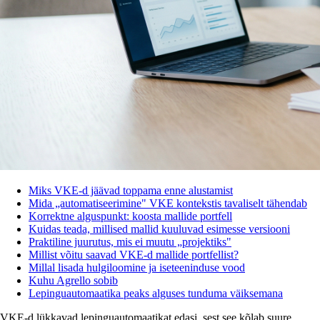
Miks VKE-d jäävad toppama enne alustamist
Mida „automatiseerimine" VKE kontekstis tavaliselt tähendab
Korrektne alguspunkt: koosta mallide portfell
Kuidas teada, millised mallid kuuluvad esimesse versiooni
Praktiline juurutus, mis ei muutu „projektiks"
Millist võitu saavad VKE-d mallide portfellist?
Millal lisada hulgiloomine ja iseteeninduse vood
Kuhu Agrello sobib
Lepinguautomaatika peaks alguses tunduma väiksemana
VKE-d lükkavad lepinguautomaatikat edasi, sest see kõlab suure