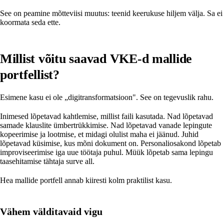
See on peamine mõtteviisi muutus: teenid keerukuse hiljem välja. Sa ei
koormata seda ette.
Millist võitu saavad VKE-d mallide
portfellist?
Esimene kasu ei ole „digitransformatsioon". See on tegevuslik rahu.
Inimesed lõpetavad kahtlemise, millist faili kasutada. Nad lõpetavad
samade klauslite ümbertrükkimise. Nad lõpetavad vanade lepingute
kopeerimise ja lootmise, et midagi olulist maha ei jäänud. Juhid
lõpetavad küsimise, kus mõni dokument on. Personaliosakond lõpetab
improviseerimise iga uue töötaja puhul. Müük lõpetab sama lepingu
taasehitamise tähtaja surve all.
Hea mallide portfell annab kiiresti kolm praktilist kasu.
Vähem välditavaid vigu