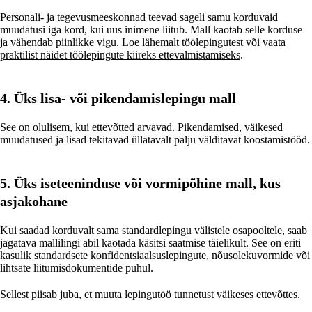
Personali- ja tegevusmeeskonnad teevad sageli samu korduvaid
muudatusi iga kord, kui uus inimene liitub. Mall kaotab selle korduse
ja vähendab piinlikke vigu. Loe lähemalt
töölepingutest
või vaata
praktilist näidet töölepingute kiireks ettevalmistamiseks
.
4. Üks lisa- või pikendamislepingu mall
See on olulisem, kui ettevõtted arvavad. Pikendamised, väikesed
muudatused ja lisad tekitavad üllatavalt palju välditavat koostamistööd.
5. Üks iseteeninduse või vormipõhine mall, kus
asjakohane
Kui saadad korduvalt sama standardlepingu välistele osapooltele, saab
jagatava mallilingi abil kaotada käsitsi saatmise täielikult. See on eriti
kasulik standardsete konfidentsiaalsuslepingute, nõusolekuvormide või
lihtsate liitumisdokumentide puhul.
Sellest piisab juba, et muuta lepingutöö tunnetust väikeses ettevõttes.