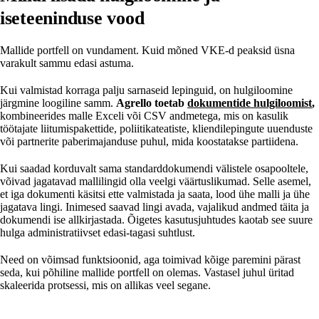
iseteeninduse vood
Mallide portfell on vundament. Kuid mõned VKE-d peaksid üsna
varakult sammu edasi astuma.
Kui valmistad korraga palju sarnaseid lepinguid, on hulgiloomine
järgmine loogiline samm.
Agrello toetab
dokumentide hulgiloomist
,
kombineerides malle Exceli või CSV andmetega, mis on kasulik
töötajate liitumispakettide, poliitikateatiste, kliendilepingute uuenduste
või partnerite paberimajanduse puhul, mida koostatakse partiidena.
Kui saadad korduvalt sama standarddokumendi välistele osapooltele,
võivad jagatavad mallilingid olla veelgi väärtuslikumad. Selle asemel,
et iga dokumenti käsitsi ette valmistada ja saata, lood ühe malli ja ühe
jagatava lingi. Inimesed saavad lingi avada, vajalikud andmed täita ja
dokumendi ise allkirjastada. Õigetes kasutusjuhtudes kaotab see suure
hulga administratiivset edasi-tagasi suhtlust.
Need on võimsad funktsioonid, aga toimivad kõige paremini pärast
seda, kui põhiline mallide portfell on olemas. Vastasel juhul üritad
skaleerida protsessi, mis on allikas veel segane.