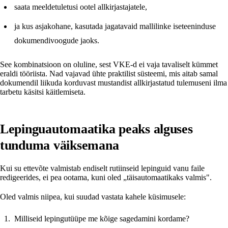
saata meeldetuletusi ootel allkirjastajatele,
ja kus asjakohane, kasutada jagatavaid mallilinke iseteeninduse
dokumendivoogude jaoks.
See kombinatsioon on oluline, sest VKE-d ei vaja tavaliselt kümmet
eraldi tööriista. Nad vajavad ühte praktilist süsteemi, mis aitab samal
dokumendil liikuda korduvast mustandist allkirjastatud tulemuseni ilma
tarbetu käsitsi käitlemiseta.
Lepinguautomaatika peaks alguses
tunduma väiksemana
Kui su ettevõte valmistab endiselt rutiinseid lepinguid vanu faile
redigeerides, ei pea ootama, kuni oled „täisautomaatikaks valmis".
Oled valmis niipea, kui suudad vastata kahele küsimusele:
Milliseid lepingutüüpe me kõige sagedamini kordame?