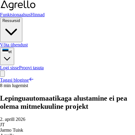
Funktsionaalsus
Hinnad
Ressursid
Võta ühendust
et
Logi sisse
Proovi tasuta
Tagasi blogisse
8 min lugemist
Lepinguautomaatikaga alustamine ei pea
olema mitmekuuline projekt
2. aprill 2026
JT
Jarmo Tuisk