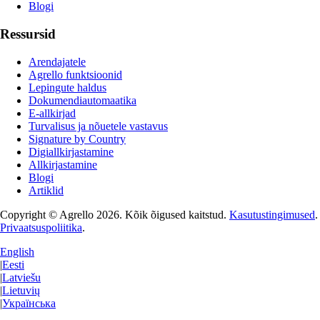
Blogi
Ressursid
Arendajatele
Agrello funktsioonid
Lepingute haldus
Dokumendiautomaatika
E-allkirjad
Turvalisus ja nõuetele vastavus
Signature by Country
Digiallkirjastamine
Allkirjastamine
Blogi
Artiklid
Copyright © Agrello
2026
.
Kõik õigused kaitstud.
Kasutustingimused
.
Privaatsuspoliitika
.
English
|
Eesti
|
Latviešu
|
Lietuvių
|
Українська