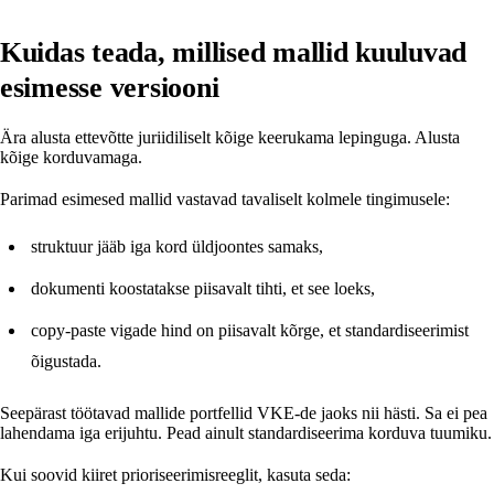
Kuidas teada, millised mallid kuuluvad
esimesse versiooni
Ära alusta ettevõtte juriidiliselt kõige keerukama lepinguga. Alusta
kõige korduvamaga.
Parimad esimesed mallid vastavad tavaliselt kolmele tingimusele:
struktuur jääb iga kord üldjoontes samaks,
dokumenti koostatakse piisavalt tihti, et see loeks,
copy-paste vigade hind on piisavalt kõrge, et standardiseerimist
õigustada.
Seepärast töötavad mallide portfellid VKE-de jaoks nii hästi. Sa ei pea
lahendama iga erijuhtu. Pead ainult standardiseerima korduva tuumiku.
Kui soovid kiiret prioriseerimisreeglit, kasuta seda: