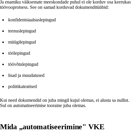
Ja enamiku väiksemate meeskondade puhul ei ole korduv osa keerukas
töövooprotsess. See on samad korduvad dokumenditüübid:
konfidentsiaalsuslepingud
teenuslepingud
müügilepingud
töölepingud
töövõtulepingud
lisad ja muudatused
poliitikateatised
Kui need dokumendid on juba mingil kujul olemas, ei alusta sa nullist.
Sul on automatiseerimise tooraine juba olemas.
Mida „automatiseerimine" VKE