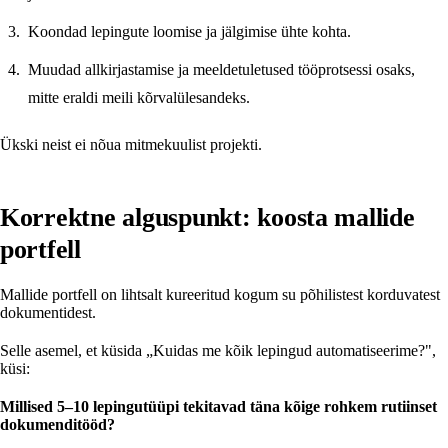
Koondad lepingute loomise ja jälgimise ühte kohta.
Muudad allkirjastamise ja meeldetuletused tööprotsessi osaks,
mitte eraldi meili kõrvalülesandeks.
Ükski neist ei nõua mitmekuulist projekti.
Korrektne alguspunkt: koosta mallide
portfell
Mallide portfell on lihtsalt kureeritud kogum su põhilistest korduvatest
dokumentidest.
Selle asemel, et küsida „Kuidas me kõik lepingud automatiseerime?",
küsi:
Millised 5–10 lepingutüüpi tekitavad täna kõige rohkem rutiinset
dokumenditööd?