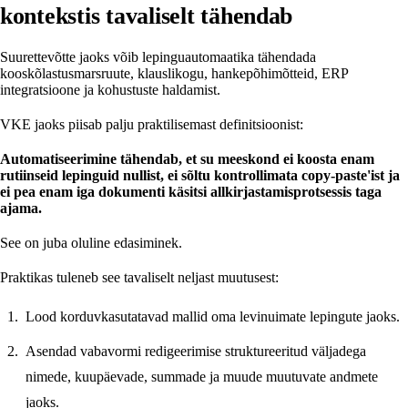
kontekstis tavaliselt tähendab
Suurettevõtte jaoks võib lepinguautomaatika tähendada
kooskõlastusmarsruute, klauslikogu, hankepõhimõtteid, ERP
integratsioone ja kohustuste haldamist.
VKE jaoks piisab palju praktilisemast definitsioonist:
Automatiseerimine tähendab, et su meeskond ei koosta enam
rutiinseid lepinguid nullist, ei sõltu kontrollimata copy-paste'ist ja
ei pea enam iga dokumenti käsitsi allkirjastamisprotsessis taga
ajama.
See on juba oluline edasiminek.
Praktikas tuleneb see tavaliselt neljast muutusest:
Lood korduvkasutatavad mallid oma levinuimate lepingute jaoks.
Asendad vabavormi redigeerimise struktureeritud väljadega
nimede, kuupäevade, summade ja muude muutuvate andmete
jaoks.