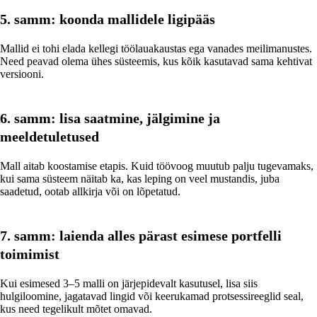
5. samm: koonda mallidele ligipääs
Mallid ei tohi elada kellegi töölauakaustas ega vanades meilimanustes.
Need peavad olema ühes süsteemis, kus kõik kasutavad sama kehtivat
versiooni.
6. samm: lisa saatmine, jälgimine ja
meeldetuletused
Mall aitab koostamise etapis. Kuid töövoog muutub palju tugevamaks,
kui sama süsteem näitab ka, kas leping on veel mustandis, juba
saadetud, ootab allkirja või on lõpetatud.
7. samm: laienda alles pärast esimese portfelli
toimimist
Kui esimesed 3–5 malli on järjepidevalt kasutusel, lisa siis
hulgiloomine, jagatavad lingid või keerukamad protsessireeglid seal,
kus need tegelikult mõtet omavad.