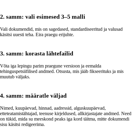
2. samm: vali esimesed 3–5 malli
Vali dokumendid, mis on sagedased, standardiseeritud ja valusad
käsitsi uuesti teha. Eira praegu erijuhte.
3. samm: korasta lähtefailid
Võta iga lepingu parim praegune versioon ja eemalda
tehinguspetsiifilised andmed. Otsusta, mis jääb fikseerituks ja mis
muutub väljaks.
4. samm: määratle väljad
Nimed, kuupäevad, hinnad, aadressid, alguskuupäevad,
etteteatamistähtajad, teenuse kirjeldused, allkirjastajate andmed. Need
on tükid, mida su meeskond peaks iga kord täitma, mitte dokumendi
sisu käsitsi redigeerima.