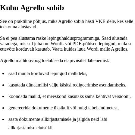
Kuhu Agrello sobib
See on praktiline põhjus, miks Agrello sobib hästi VKE-dele, kes selle
teekonna alustavad.
Sa ei pea alustama raske lepinguhaldusprogrammiga. Saad alustada
varadega, mis sul juba on: Wordi- või PDF-põhised lepingud, mida su
ettevõte korduvalt kasutab. Vaata
kuidas luua Wordi malle Agrellos
.
Agrello mallitöövoog toetab seda etapiviisilist lähenemist:
saad muuta korduvad lepingud mallideks,
kasutada dünaamilisi välju käsitsi redigeerimise asendamiseks,
koondada mallid, et meeskond kasutaks sama kehtivat versiooni,
genereerida dokumente üksikult või hulgi tabeliandmetest,
saata dokumente allkirjastamisele ja jälgida neid läbi
allkirjastamise elutsükli,