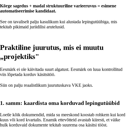
Kõrge sagedus + madal struktuuriline varieeruvus = esimene
automatiseerimise kandidaat.
See on tavaliselt palju kasulikum kui alustada lepingutüübiga, mis
tekitab pikimaid juriidilisi arutelusid.
Praktiline juurutus, mis ei muutu
„projektiks"
Eesmärk ei ole käivitada suurt algatust. Eesmärk on luua kontrollitud
viis lõpetada korduv käsitsitöö.
Siin on palju reaalistlikum juurutuskava VKE jaoks.
1. samm: kaardista oma korduvad lepingutüübid
Loetle kõik dokumendid, mida su meeskond koostab rohkem kui kord
kuus või kord kvartalis. Enamik ettevõtteid avastab kiiresti, et väike
hulk korduvaid dokumente tekitab suurema osa käsitsi tööst.