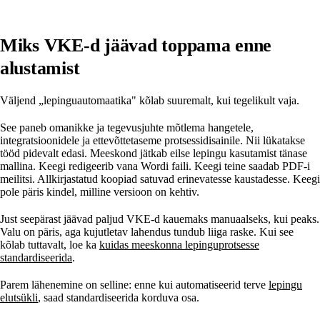
Miks VKE-d jäävad toppama enne
alustamist
Väljend „lepinguautomaatika" kõlab suuremalt, kui tegelikult vaja.
See paneb omanikke ja tegevusjuhte mõtlema hangetele,
integratsioonidele ja ettevõttetaseme protsessidisainile. Nii lükatakse
tööd pidevalt edasi. Meeskond jätkab eilse lepingu kasutamist tänase
mallina. Keegi redigeerib vana Wordi faili. Keegi teine saadab PDF-i
meilitsi. Allkirjastatud koopiad satuvad erinevatesse kaustadesse. Keegi
pole päris kindel, milline versioon on kehtiv.
Just seepärast jäävad paljud VKE-d kauemaks manuaalseks, kui peaks.
Valu on päris, aga kujutletav lahendus tundub liiga raske. Kui see
kõlab tuttavalt, loe ka
kuidas meeskonna lepinguprotsesse
standardiseerida
.
Parem lähenemine on selline: enne kui automatiseerid terve
lepingu
elutsükli
, saad standardiseerida korduva osa.