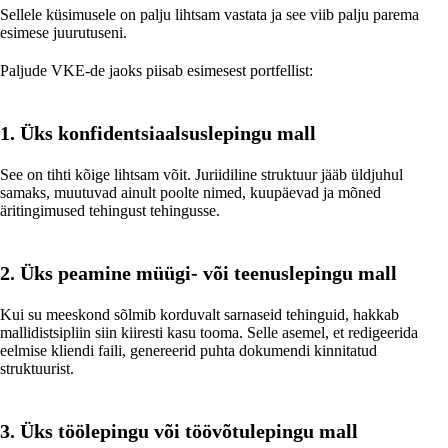
Sellele küsimusele on palju lihtsam vastata ja see viib palju parema
esimese juurutuseni.
Paljude VKE-de jaoks piisab esimesest portfellist:
1. Üks konfidentsiaalsuslepingu mall
See on tihti kõige lihtsam võit. Juriidiline struktuur jääb üldjuhul
samaks, muutuvad ainult poolte nimed, kuupäevad ja mõned
äritingimused tehingust tehingusse.
2. Üks peamine müügi- või teenuslepingu mall
Kui su meeskond sõlmib korduvalt sarnaseid tehinguid, hakkab
mallidistsipliin siin kiiresti kasu tooma. Selle asemel, et redigeerida
eelmise kliendi faili, genereerid puhta dokumendi kinnitatud
struktuurist.
3. Üks töölepingu või töövõtulepingu mall